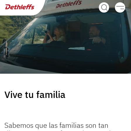
Búsqueda de concesionarios
Caravanas
Autocaravanas
Camper Van
Accesorios originales de Dethleffs
Servicio
Vive tu familia
Dethleffs
Dethleffs
Sabemos que las familias son tan