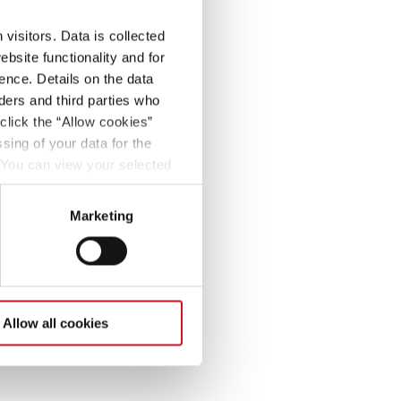
visitors. Data is collected
bsite functionality and for
ence. Details on the data
ers and third parties who
click the “Allow cookies”
sing of your data for the
. You can view your selected
button at the bottom left of
Marketing
Allow all cookies