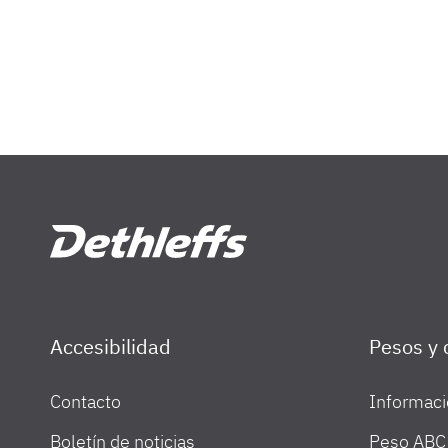
Accesibilidad
Pesos y c
Contacto
Informaci
Búsqueda de concesionarios
Boletín de noticias
Peso ABC