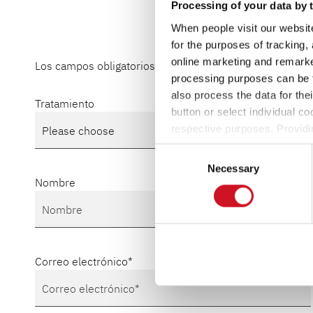
Processing of your data by t
When people visit our website
for the purposes of tracking,
online marketing and remarket
Los campos obligatorios están marcados con un *
processing purposes can be f
also process the data for the
Tratamiento
button or select individual co
respective purposes. Providi
settings at any time as well a
Consent
the website). You can find fur
Necessary
Selection
Nombre
Correo electrónico