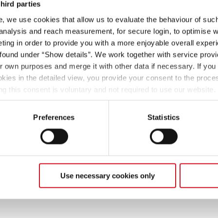
hird parties
, we use cookies that allow us to evaluate the behaviour of such 
 analysis and reach measurement, for secure login, to optimise we
ing in order to provide you with a more enjoyable overall experi
ound under “Show details”. We work together with service provid
ir own purposes and merge it with other data if necessary. If you 
okies in the detailed view, you provide your consent to the proces
ng this consent is voluntary and not required to use our website
s deselect or change them later (such as by using the fingerprint 
ther information in our Privacy Policy.
Preferences
Statistics
Apellido
Use necessary cookies only