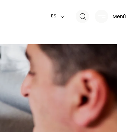
Menú
ES