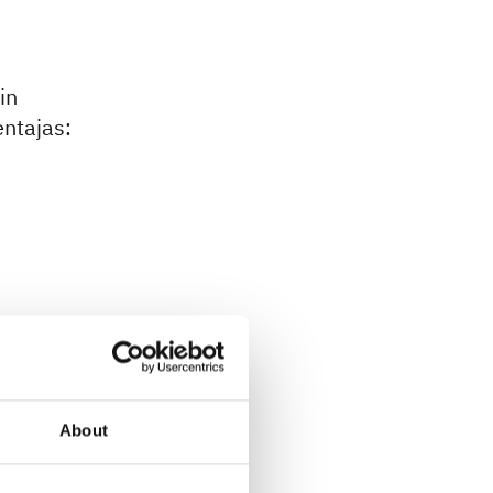
in
entajas:
About