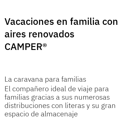
SUMMER EDITION
CAMPER
Caravans
Caravan
Vacaciones en familia con
aires renovados
CAMPER®
NOMAD
BEDUIN
Caravan
SCANDINAVIA
La caravana para familias
Caravan
El compañero ideal de viaje para
familias gracias a sus numerosas
distribuciones con literas y su gran
espacio de almacenaje
Ir a las caravanas