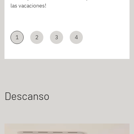
las vacaciones!
1
2
3
4
Descanso