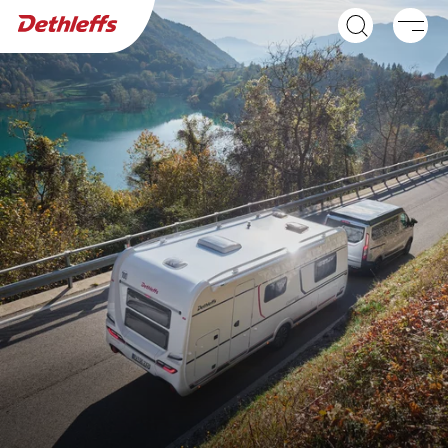
Búsqueda de concesionarios
Caravanas
C'JOY
C'GO & C'GO UP
Caravan
Caravan
NUEVO