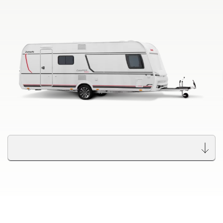
Búsqueda de concesionarios Dethleffs
Encuentra tu concesionario Dethleffs más cercano