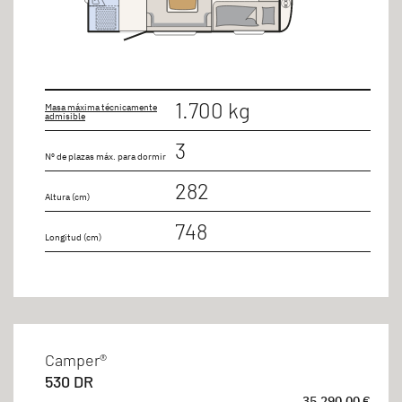
1.700 kg
Masa máxima técnicamente
admisible
3
Nº de plazas máx. para dormir
282
Altura (cm)
748
Longitud (cm)
Camper®
530 DR
35.290,00 €