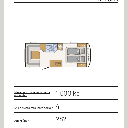
1.600 kg
Masa máxima técnicamente
admisible
4
Nº de plazas máx. para dormir
282
Altura (cm)