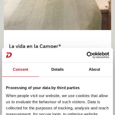
La vida en la Camper®
Disfruta de un descanso reparador con nuestros
colchones de espuma fría de 7 zonas y 15 cm
Consent
Details
About
de grosor en material termorregulador. El
cuarto de aseo abierto ofrece una gran libertad
de movimiento. Opcionalmente se puede pedir
Processing of your data by third parties
también el cuarto de aseo cerrado. • 560 FMK
When people visit our website, we use cookies that allow
us to evaluate the behaviour of such visitors. Data is
collected for the purposes of tracking, analysis and reach
measurement, for secure login, to optimise website