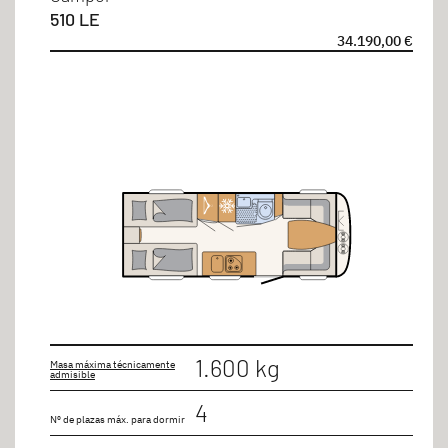
510 LE
34.190,00 €
1.600 kg
Masa máxima técnicamente
admisible
4
Nº de plazas máx. para dormir