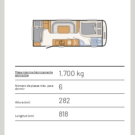
1.700 kg
Masa máxima técnicamente
admisible
6
Número de plazas máx. para
dormir
282
Altura (cm)
818
Longitud (cm)