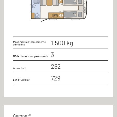
5 personas
7 personas
1.500 kg
Masa máxima técnicamente
admisible
3
Nº de plazas máx. para dormir
282
Altura (cm)
729
Longitud (cm)
Camper®