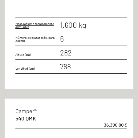
1.600 kg
Masa máxima técnicamente
admisible
6
Número de plazas máx. para
dormir
282
Altura (cm)
788
Longitud (cm)
Camper®
540 QMK
36.390,00 €