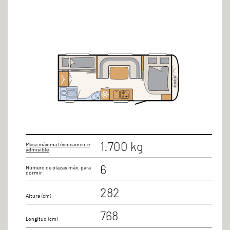
1.700 kg
Masa máxima técnicamente
admisible
6
Número de plazas máx. para
dormir
282
Altura (cm)
768
Longitud (cm)