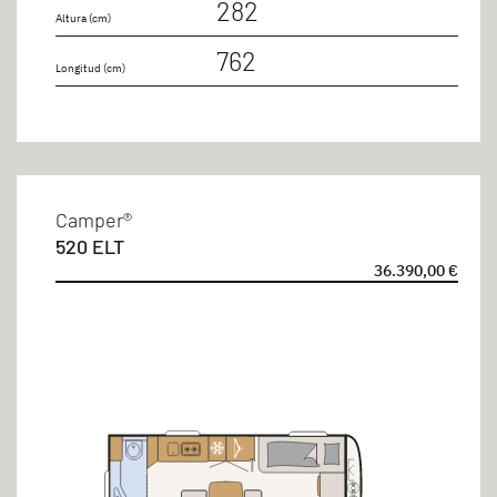
282
Altura (cm)
762
Longitud (cm)
Camper®
520 ELT
36.390,00 €