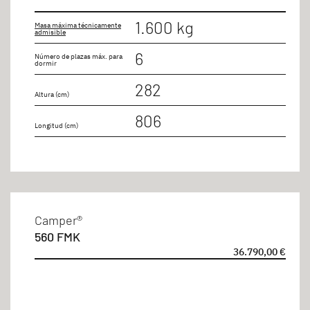
1.600 kg
Masa máxima técnicamente
admisible
6
Número de plazas máx. para
dormir
282
Altura (cm)
806
Longitud (cm)
Camper®
560 FMK
36.790,00 €