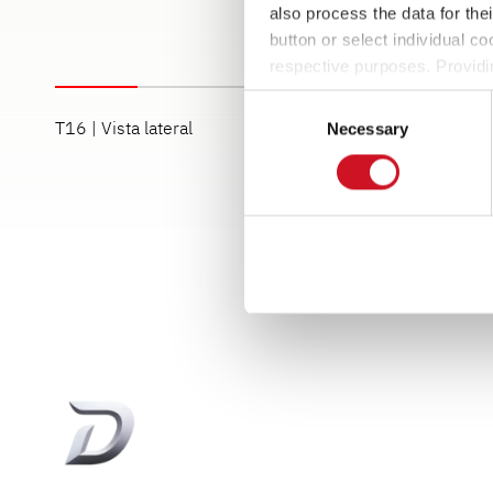
also process the data for the
button or select individual co
respective purposes. Providi
settings at any time as well a
Consent
the website). You can find fur
T16 | Vista lateral
T16 | Vista frontal
Necessary
Selection