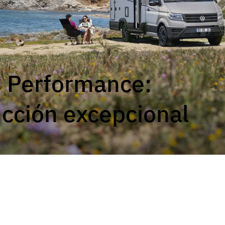
 ACTIVE
JUST GO ACTIVE
JUST 
Perfilada
Perfilada
 Performance:
ucción excepcional
NUEVO
XL I
Integral