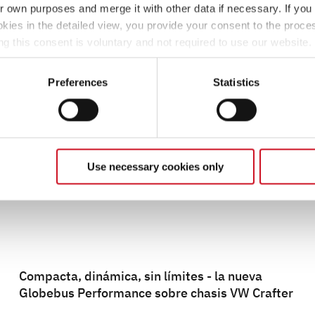
ir own purposes and merge it with other data if necessary. If you 
okies in the detailed view, you provide your consent to the proces
ng this consent is voluntary and not required to use our website
s deselect or change them later (such as by using the fingerprint 
ther information in our Privacy Policy.
T16 | Vista trasera
T46 | Vista lateral
Preferences
Statistics
Use necessary cookies only
Compacta, dinámica, sin límites - la nueva
Globebus Performance sobre chasis VW Crafter