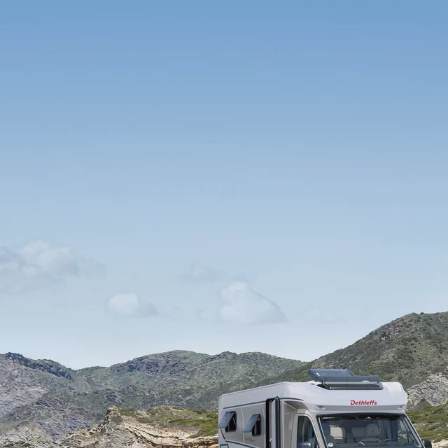
caravanas
s
 ACTIVE
GLOBEBUS GO ACTIVE
GLOB
Perfilada
4X4
Perfilada