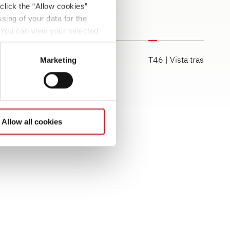
click the “Allow cookies”
sing of your data for the
. You can view your selected
button at the bottom left of
T46 | Vista frontal
T46 | Vista trasera
Marketing
Allow all cookies