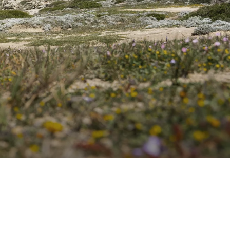
NUEVO
NUEVO
VAN
TREND ACTIVE
Perfilada & Integral