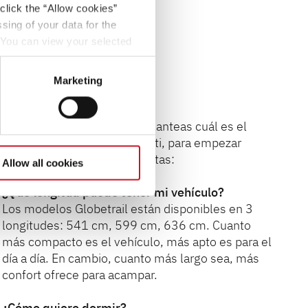
click the “Allow cookies”
sing of your data for the
. You can view your selected
button at the bottom left of
Marketing
Ayuda para elegir modelo
Si es la primera vez que te planteas cuál es el
modelo más adecuado para ti, para empezar
tienes que hacerte 2 preguntas:
Allow all cookies
¿Qué longitud puede tener mi vehículo?
Los modelos Globetrail están disponibles en 3
longitudes: 541 cm, 599 cm, 636 cm. Cuanto
más compacto es el vehículo, más apto es para el
día a día. En cambio, cuanto más largo sea, más
confort ofrece para acampar.
¿Cómo quiero dormir?