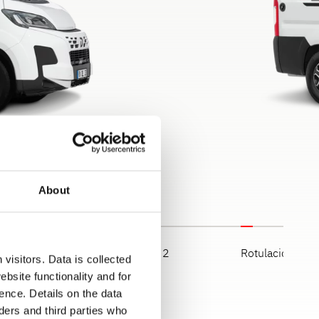
About
rasera
Vista trasera 2
Rotulación Full
visitors. Data is collected
bsite functionality and for
ence. Details on the data
ers and third parties who