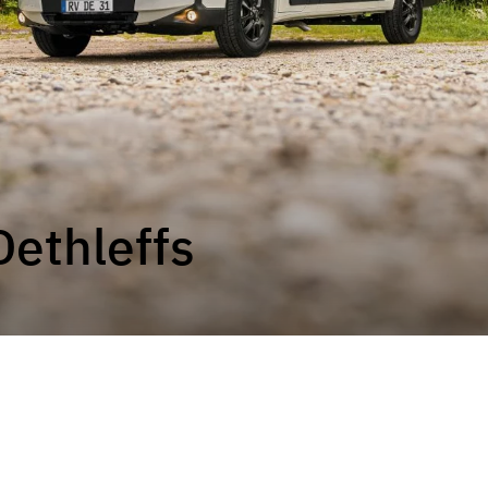
s Dethleffs – Flexibles, compactas, perfectas para tu
l mundo de las camper vans Dethleffs – nuestros mode
lexibilidad y comodidad; en definitiva, todo lo que nec
inolvidables. No importa si quieres una camper van par
on o sin techo elevable, en Dethleffs encontrarás la ca
Dethleffs
e de nuestros 90 años de experiencia y nuestro práctic
u próxima aventura en furgoneta y encuentra la camper
s necesidades!
 camper vans