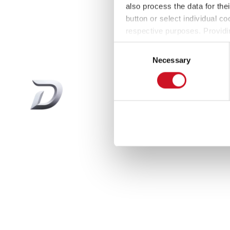
also process the data for the
button or select individual co
respective purposes. Providi
settings at any time as well a
Consent
the website). You can find fur
Necessary
Selection