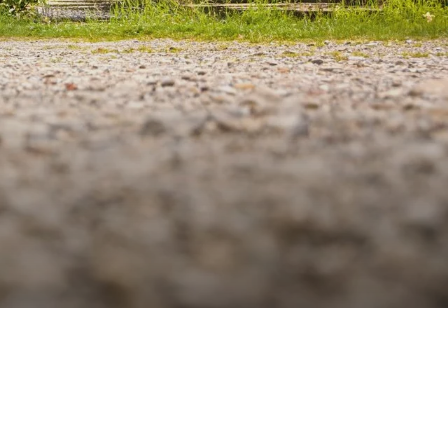
s aventuras
los ofrecen un diseño
esitas para disfrutar
a dos o una camper van
mper van perfecta para
o equipamiento.
 van, que más se