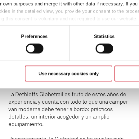
ir own purposes and merge it with other data if necessary. If you 
okies in the detailed view, you provide your consent to the proces
ng this consent is voluntary and not required to use our website
s deselect or change them later (such as by using the fingerprint 
ther information in our Privacy Policy.
Preferences
Statistics
¡Somos los pioneros!
Con casi un siglo de
experiencia en la fabricación de vehículos de ocio,
en las dos últimas décadas hemos diseñado y
fabricado en Isny casi 80.000 urban campers y
Use necessary cookies only
camper vans.
La Dethleffs Globetrail es fruto de estos años de
experiencia y cuenta con todo lo que una camper
van moderna debe tener a bordo: prácticos
detalles, un interior acogedor y un amplio
equipamiento.
Recientemente, la Globetrail se ha revalorizado