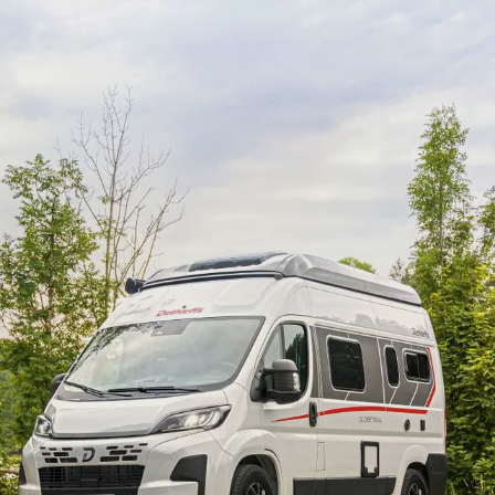
er Van
s
IL
GLOBETRAIL ACTIVE
GLOBE
Camper Van
Camper 