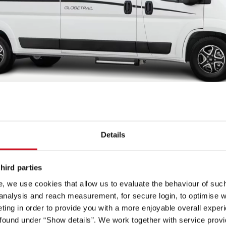
Details
hird parties
Vista frontal 1
Vista frontal 2
Vista t
, we use cookies that allow us to evaluate the behaviour of such 
 analysis and reach measurement, for secure login, to optimise we
ing in order to provide you with a more enjoyable overall experi
ound under “Show details”. We work together with service provid