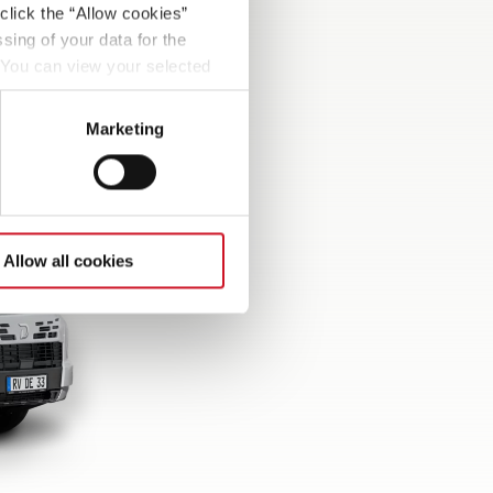
tc.
click the “Allow cookies”
sing of your data for the
. You can view your selected
button at the bottom left of
Marketing
Allow all cookies