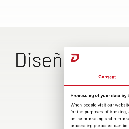
Diseño exteri
Consent
Gracia
abatib
se pue
Processing of your data by t
When people visit our website
for the purposes of tracking,
online marketing and remarket
processing purposes can be f