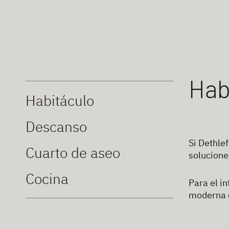
Hab
Habitáculo
Descanso
Si Dethle
Cuarto de aseo
solucione
Cocina
Para el i
moderna c