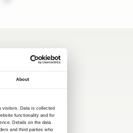
os rojos
About
o
antas de
lante de
cionado,
visitors. Data is collected
reno de
bsite functionality and for
eléctrico,
ence. Details on the data
Chair,
ers and third parties who