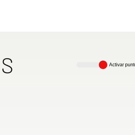
DS
Activar punt
versal con
Amplia cocina con cajones
Amplio cuarto de aseo con
Amplio frigorífico de
para un
extra-grandes, sin tirador y
pared basculante con
compresor (84l incl.
 Con el
con cierre centralizado
mucha libertad de
congelador de 6l),
 abatible
movimiento para ducharse,
fácilmente accesible desde
pilar los
sin quitarle espacio al baño
fuera y desde dentro
en la posición de lavamanos