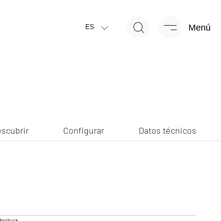
Menú
scubrir
Configurar
Datos técnicos
ES
scubrir
Configurar
Datos técnicos
TRAIL ACTIVE PLUS
GLOBETRAIL PERFORMANCE
Van
Camper Van
Anchura