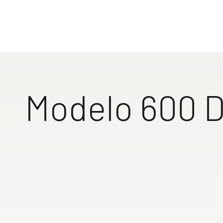
Modelo 600 
Gran cama trans
colchón grueso 
confort máximo.
somier de platos
no es necesario a
colchones.