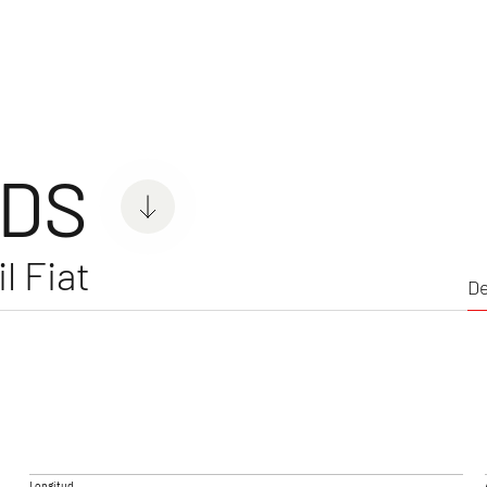
er Van
De
s
 DS
l Fiat
De
IL
GLOBETRAIL ACTIVE
GLOBE
Camper Van
Camper 
Longitud