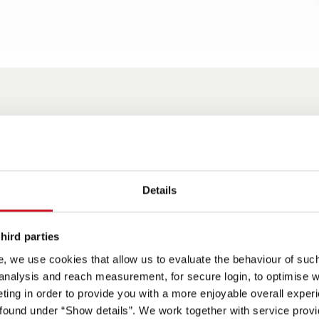
or
Activar punt
Details
s a las camas
Techo elevable opcional con
Amplio equipamiento de
Chasis con ampli
les, el garaje trasero
dos cómodas plazas para
serie con mosquitera en
equipamiento: ll
de cargar fácilmente
dormir adicionales
puerta habitáculo, ventana
aluminio 16", vo
hird parties
en cuarto de aseo, estante
piel, aire acondi
, we use cookies that allow us to evaluate the behaviour of such 
en parte trasera, armarios
cruise control, f
 analysis and reach measurement, for secure login, to optimise we
altillos en toda la zona del
estacionamiento 
ing in order to provide you with a more enjoyable overall experi
dormitorio y mucho más
asientos Captain 
ound under “Show details”. We work together with service provid