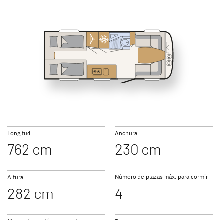
SUMMER EDITION
CAMPER
Caravans
Caravan
460 EL
490 EST
NOMAD
BEDUIN
510 LE
520 ELT
Caravan
SCANDINAVIA
Caravan
Longitud
Anchura
762 cm
230 cm
Número de plazas máx. para dormir
Altura
282 cm
4
Ir a las caravanas
530 DR
530 FSK