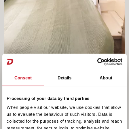
La vida en la Camper®
Consent
Details
About
Disfruta de un descanso reparador con nuestros
Processing of your data by third parties
colchones de espuma fría de 7 zonas y 15 cm
When people visit our website, we use cookies that allow
de grosor en material termorregulador. El
us to evaluate the behaviour of such visitors. Data is
cuarto de aseo abierto ofrece una gran libertad
collected for the purposes of tracking, analysis and reach
de movimiento. Opcionalmente se puede pedir
measurement, for secure login, to optimise website