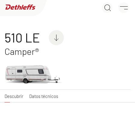
510 LE
Búsqueda de concesionarios
Descubrir
Datos técnicos
Caravanas
510 LE
Camper®
C'JOY
C'GO & C'GO UP
Caravan
Caravan
Descubrir
Datos técnicos
NUEVO