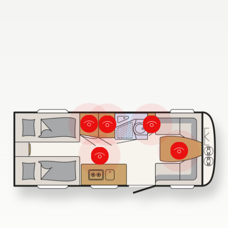
Búsqueda de concesionarios Dethleffs
Encuentra tu concesionario Dethleffs más cercano