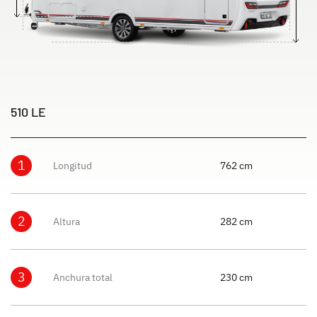
510 LE
1
Longitud
762 cm
2
Altura
282 cm
3
Anchura total
230 cm