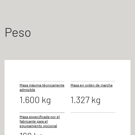
Peso
Masa máxima técnicamente
Masa en orden de marcha
admisible
1.600 kg
1.327 kg
Masa especificada por el
fabricante para el
equipamiento opcional