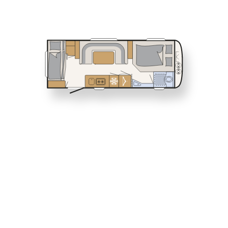
460 EL
490 EST
Servicio
NOMAD
Caravan
Dethleffs
Concesionarios
530 DR
530 FSK
Caravanas D
Descubre e
distribuci
parejas co
perfecta p