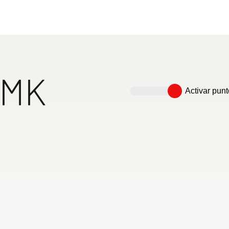
 la libertad y la comodidad en tus viajes – ¡disfruta d
ue se ajusta a tus necesidades!
caravanas
FMK
Activar punt
 espacios
Cómodo salón central
Frigorífico trivalente de 137
La d
tas
l incl. congelador de 15 l
fami
 madera
gama
plaz