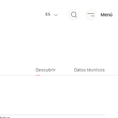
Menú
Descubrir
Datos técnicos
ES
NUEVO
Descubrir
Datos técnicos
R EDITION
CAMPER
Caravan
Anchura