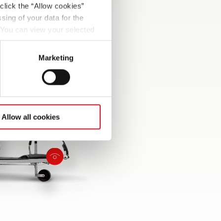
click the “Allow cookies”
sing of your data for the
. You can view your selected
button at the bottom left of
Marketing
Allow all cookies