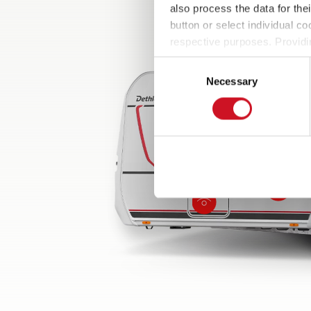
also process the data for the
button or select individual co
respective purposes. Providi
settings at any time as well a
Consent
the website). You can find fur
Necessary
Selection