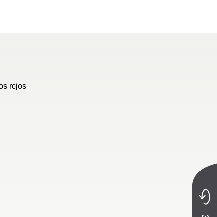
el caravaning con una
os rojos
istribución para
lias más popular de la
 Camper con hasta 6
as para dormir