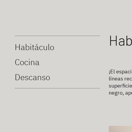
Hab
Habitáculo
Cocina
¡El espac
Descanso
líneas rec
superfici
negro, ap