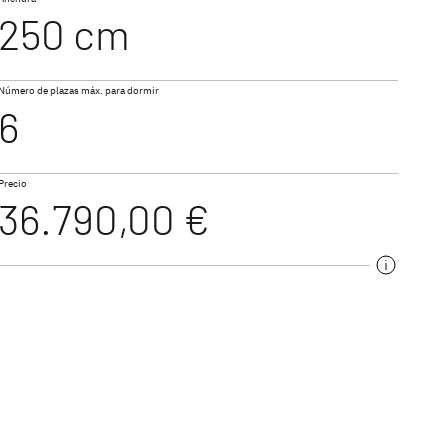
250 cm
520 ELT
Número de plazas máx. para dormir
6
Precio
36.790,00 €
550 ESK
ng
 un diseño moderno,
avanas compactas para
emos la caravana