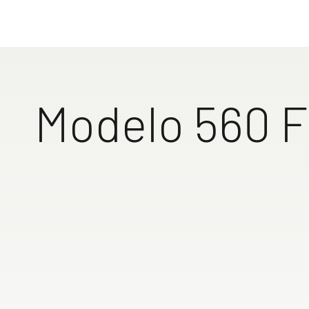
Experimenta
caravana, q
560 FMK
730 FKR
Ir a las 
Modelo 560 
Separación de
mediante puer
correderas de