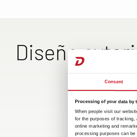
Diseño exteri
¡Nuevo! Puerta h
Especialmente s
Exc
Consent
de 65 cm de anc
sistema de cierr
sie
incluye papelera
safelock con dob
gra
de acero
equ
Processing of your data by t
When people visit our website
for the purposes of tracking,
online marketing and remarket
processing purposes can be f