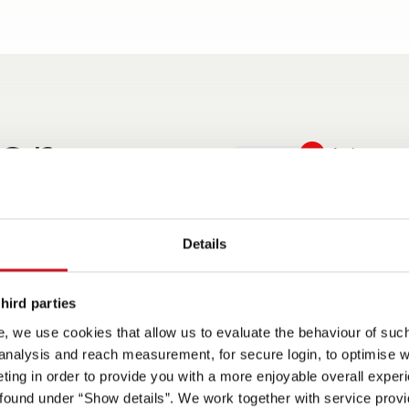
or
Activar punt
abitáculo,
eguro: el
elente equipamiento:
Para todos los gustos y
Ahora de serie a bordo:
Details
ho, que
e de puerta
mpre lista para salir
necesidades: amplio
"SIU -System Information
.
le pestillo
cias al amplio
programa de modelos,
Unit" de Dethleffs con
ipamiento de serie
desde caravanas familiares
indicador de tensión y
hird parties
a caravanas compactas de
nivelación a través de la
, we use cookies that allow us to evaluate the behaviour of such 
menos de 7 m.
app de Dethleffs
 analysis and reach measurement, for secure login, to optimise we
ing in order to provide you with a more enjoyable overall experi
ound under “Show details”. We work together with service provid