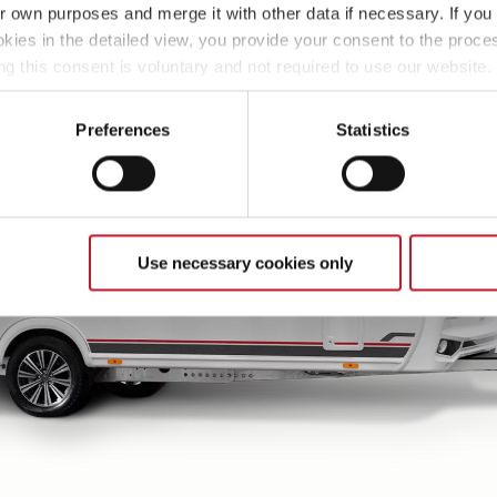
ir own purposes and merge it with other data if necessary. If you 
okies in the detailed view, you provide your consent to the proces
ng this consent is voluntary and not required to use our website
s deselect or change them later (such as by using the fingerprint 
ther information in our Privacy Policy.
Preferences
Statistics
Use necessary cookies only