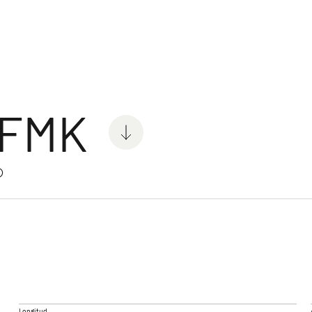
vanas
s
 FMK
®
C'GO & C'GO UP
SUMME
Caravan
Caravans
Longitud