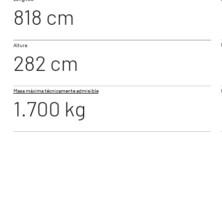
818 cm
510 LE
BEDUIN SCANDINAVIA
Altura
Caravan
282 cm
Masa máxima técnicamente admisible
1.700 kg
540 QMK
ethleffs – la mejor opción para disfrutar del caravani
l mundo de las caravanas Dethleffs – cinco gamas con
ones bien pensadas y amplio equipamiento. Tanto car
mo caravanas amplias para familias – en Dethleffs ten
ara sus vacaciones.