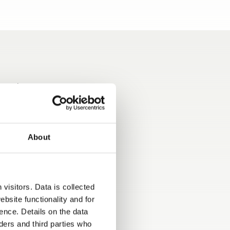
os rojos
Viajar seguro: ejemplar
About
equipamiento de seguridad
de Dethleffs
visitors. Data is collected
bsite functionality and for
ence. Details on the data
ers and third parties who