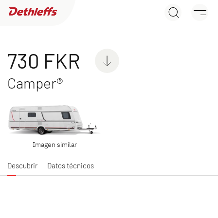
730 FKR
Búsqueda de concesionarios
Descubrir
Datos técnicos
Caravanas
730 FKR
Camper®
C'JOY
C'GO & C'GO UP
Caravan
Caravan
Imagen similar
Descubrir
Datos técnicos
NUEVO