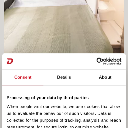
Consent
Details
About
La vida en la Camper®
Processing of your data by third parties
Disfruta de un descanso reparador con nuestros
When people visit our website, we use cookies that allow
colchones de espuma fría de 7 zonas y 15 cm
us to evaluate the behaviour of such visitors. Data is
de grosor en material termorregulador. El
collected for the purposes of tracking, analysis and reach
cuarto de aseo abierto ofrece una gran libertad
measurement, for secure login, to optimise website