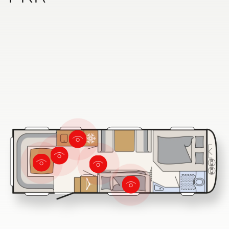
Búsqueda de concesionarios Dethleffs
Encuentra tu concesionario Dethleffs más cercano