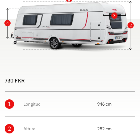
3
4
2
730 FKR
1
Longitud
946 cm
2
Altura
282 cm