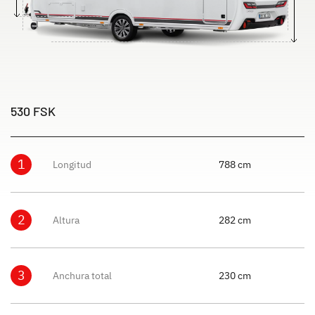
530 FSK
1
Longitud
788 cm
2
Altura
282 cm
3
Anchura total
230 cm