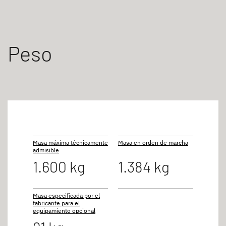
Peso
Masa máxima técnicamente
Masa en orden de marcha
admisible
1.600 kg
1.384 kg
Masa especificada por el
fabricante para el
equipamiento opcional