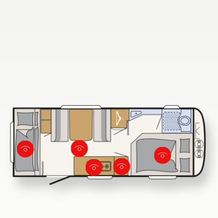
Búsqueda de concesionarios Dethleffs
Encuentra tu concesionario Dethleffs más cercano