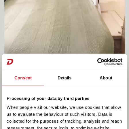
La vida en la Camper®
Consent
Details
About
Disfruta de un descanso reparador con nuestros
Processing of your data by third parties
colchones de espuma fría de 7 zonas y 15 cm
When people visit our website, we use cookies that allow
de grosor en material termorregulador. El
us to evaluate the behaviour of such visitors. Data is
cuarto de aseo abierto ofrece una gran libertad
collected for the purposes of tracking, analysis and reach
de movimiento. Opcionalmente se puede pedir
measurement, for secure login, to optimise website