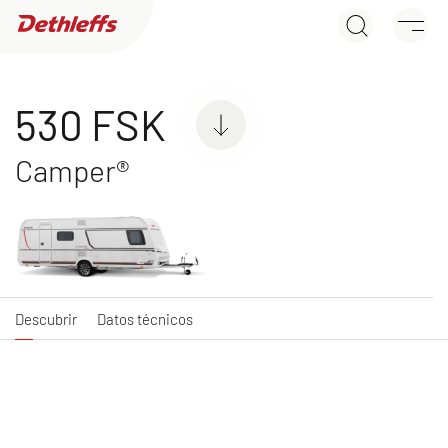
530 FSK
Búsqueda de concesionarios
Descubrir
Datos técnicos
Caravanas
530 FSK
Camper®
C'JOY
C'GO & C'GO UP
Caravan
Caravan
Descubrir
Datos técnicos
NUEVO