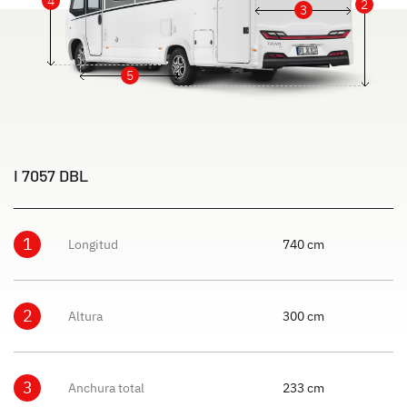
4
2
3
5
I 7057 DBL
1
Longitud
740 cm
2
Altura
300 cm
3
Anchura total
233 cm