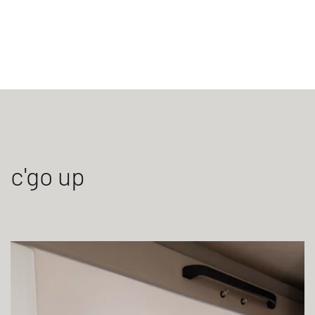
c'go up