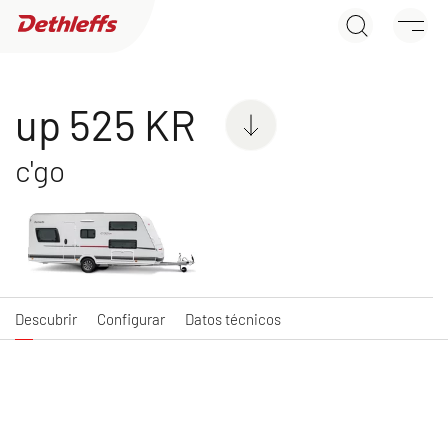
up 525 KR
Búsqueda de concesionarios
Descubrir
Configurar
Datos técnicos
Caravanas
up 525 KR
c'go
C'JOY
C'GO & C'GO UP
Caravan
Caravan
Descubrir
Configurar
Datos técnicos
NUEVO