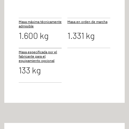
Masa máxima técnicamente
Masa en orden de marcha
admisible
1.600 kg
1.331 kg
Masa especificada por el
fabricante para el
equipamiento opcional
133 kg