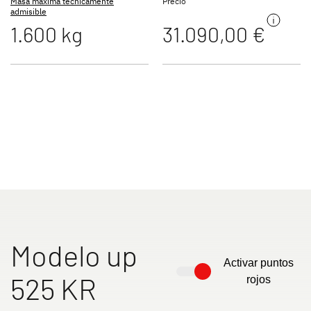
Masa máxima técnicamente
Precio
admisible
1.600 kg
31.090,00 €
Autocaravanas
Camper Van
Accesorios originales de Dethleffs
Servicio
Dethleffs
Concesionarios
Modelo up
Activar puntos
525 KR
rojos