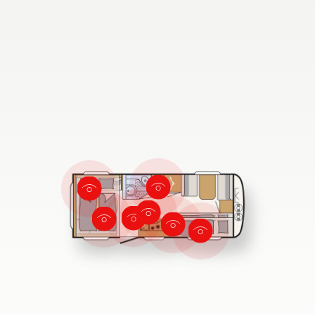
Búsqueda de concesionarios Dethleffs
Encuentra tu concesionario Dethleffs más cercano