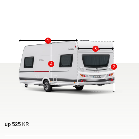
1
3
4
2
up 525 KR