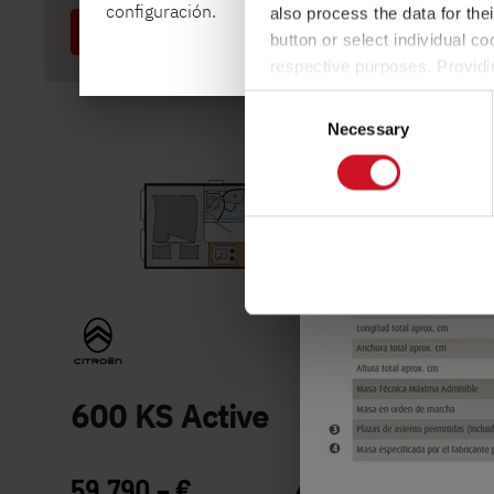
modo, se define tamb
configuración.
also process the data for the
kg por pasajero (sin 
Seleccionado
button or select individual co
respective purposes. Providi
Para más información
settings at any time as well a
Consent
the website). You can find fur
Necessary
Selection
600 KS Active
59.790,– €
4 - 7 personas