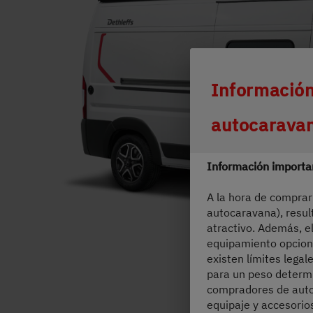
Durch Scroll
Información
autocarava
Información importan
A la hora de comprar
autocaravana), resul
atractivo. Además, e
equipamiento opciona
existen límites legal
para un peso determi
compradores de auto
equipaje y accesorio