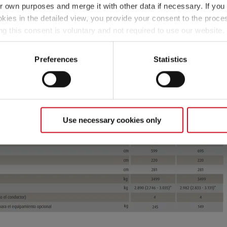
ién la denominada masa de los pasajeros. Para ello, se calcul
ir own purposes and merge it with other data if necessary. If you 
conductor).
Seleccionar modelo
okies in the detailed view, you provide your consent to the proces
ng this consent is voluntary and not required to use our website
 sobre la masa de los pasajeros, consulte la sección "
Inform
s deselect or change them later (such as by using the fingerprint 
ther information in our Privacy Policy.
Preferences
Statistics
Use necessary cookies only
640 ES Active
60.790,– €
2 - 5 personas