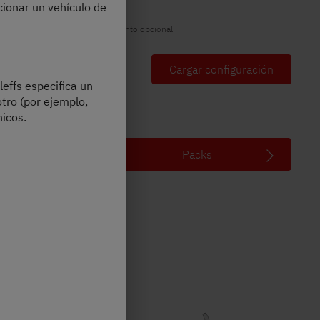
cionar un vehículo de
La foto puede incluir equipamiento opcional
Tu configuración
Cargar configuración
leffs especifica un
otro (por ejemplo,
icos.
Packs