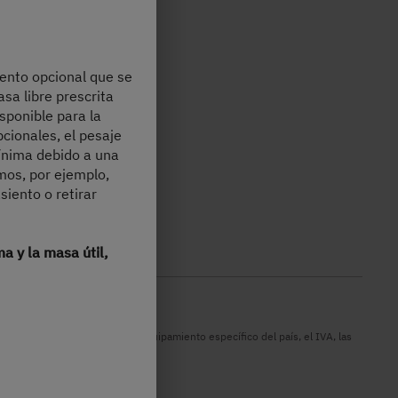
iento opcional que se
asa libre prescrita
sponible para la
cionales, el pesaje
 mínima debido a una
mos, por ejemplo,
iento o retirar
a y la masa útil,
conversión de la moneda, el equipamiento específico del país, el IVA, las
icables en su país.
n diferir.