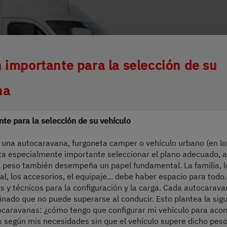
ing wird der Button zum Akzeptieren de
 importante para la selección de su
na
te para la selección de su vehículo
 una autocaravana, furgoneta camper o vehículo urbano (en lo
ta especialmente importante seleccionar el plano adecuado, 
l peso también desempeña un papel fundamental. La familia, l
l, los accesorios, el equipaje... debe haber espacio para todo
es y técnicos para la configuración y la carga. Cada autocarav
nado que no puede superarse al conducir. Esto plantea la sigu
caravanas: ¿cómo tengo que configurar mi vehículo para aco
s según mis necesidades sin que el vehículo supere dicho pe