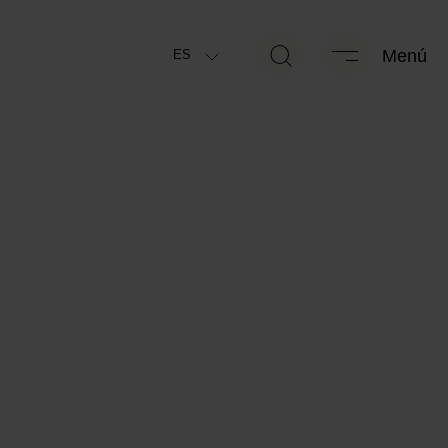
g
438 kg
Menú
ES
áxima técnicamente
Masa especificada por el fabricante
*
*
le
para el equipamiento opcional
g
438 kg
*
 orden de marcha
(+/-5%)
Masa restante para equipamiento
*
opcional
Packs