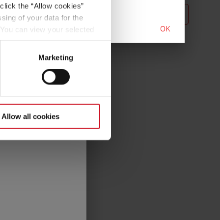
a un peso fijo de 75
click the “Allow cookies”
Seleccionar modelo
sing of your data for the
OK
. You can view your selected
ación legal
".
button at the bottom left of
Marketing
Allow all cookies