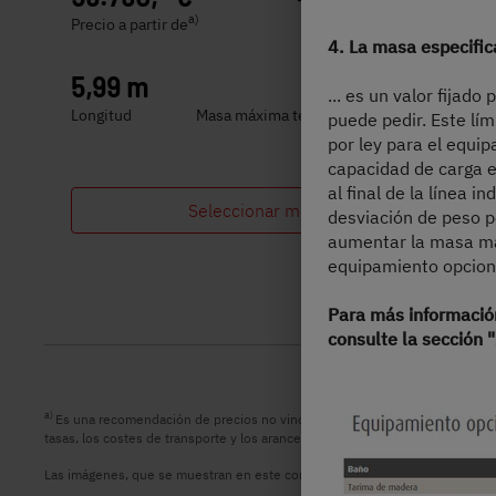
a)
Precio a partir de
Plazas para dormir
4. La masa especific
5,99 m
3499 kg
... es un valor fija
Longitud
Masa máxima técnicamente admisible
puede pedir. Este lím
por ley para el equi
capacidad de carga en
al final de la línea i
Seleccionar modelo
desviación de peso p
aumentar la masa máx
equipamiento opciona
Para más información
consulte la sección "
a)
Es una recomendación de precios no vinculantes en EURO, basada en los pr
tasas, los costes de transporte y los aranceles de importación. Su concesion
Las imágenes, que se muestran en este configurador de vehículos, son sólo