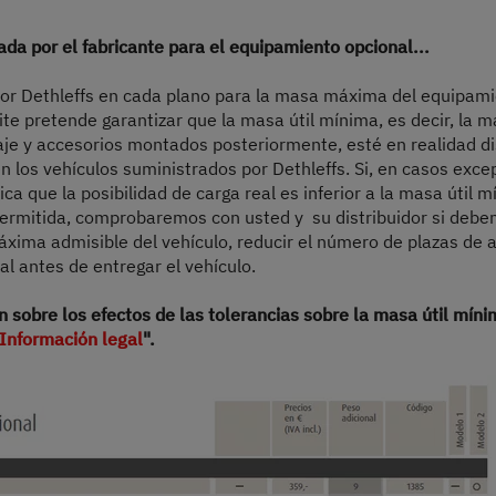
a)
Precio a partir de
Plazas para dormir
ada por el fabricante para el equipamiento opcional...
6,36 m
3499 kg
do por Dethleffs en cada plano para la masa máxima del equipam
Longitud
Masa máxima técnicamente admisible
ite pretende garantizar que la masa útil mínima, es decir, la m
paje y accesorios montados posteriormente, esté en realidad di
 los vehículos suministrados por Dethleffs. Si, en casos excep
ndica que la posibilidad de carga real es inferior a la masa útil
Seleccionar modelo
ermitida, comprobaremos con usted y su distribuidor si debe
ima admisible del vehículo, reducir el número de plazas de as
l antes de entregar el vehículo.
 sobre los efectos de las tolerancias sobre la masa útil mínim
Información legal
".
ecios de venta españoles. Los precios en otros países pueden diferir debido a la 
ario oficial estará encantado de informarle sobre los precios, impuestos y tasas apl
 para fines ilustrativos. Pueden proceder de otros modelos o equipamientos y puede