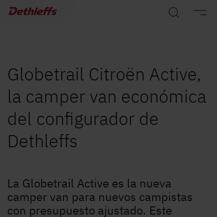
Búsqueda de concesionarios
Caravanas
Autocaravanas
Globetrail Citroën Active,
la camper van económica
Camper Van
del configurador de
Accesorios originales de Dethleffs
Dethleffs
Servicio
Dethleffs
La Globetrail Active es la nueva
camper van para nuevos campistas
Concesionarios
con presupuesto ajustado. Este