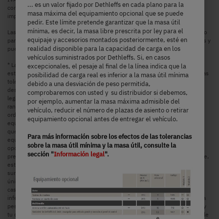
... es un valor fijado por Dethleffs en cada plano para la
concesionario oficial estará encantado de informarle sobre los precios,
masa máxima del equipamiento opcional que se puede
impuestos y tasas aplicables en su país.
pedir. Este límite pretende garantizar que la masa útil
mínima, es decir, la masa libre prescrita por ley para el
Las imágenes, que se muestran en este configurador de vehículos, son sólo
equipaje y accesorios montados posteriormente, esté en
para fines ilustrativos. Pueden proceder de otros modelos o equipamientos y
realidad disponible para la capacidad de carga en los
pueden diferir.
vehículos suministrados por Dethleffs. Si, en casos
* La masa en orden de marcha indicada hace referencia a un valor estándar
excepcionales, el pesaje al final de la línea indica que la
establecido durante el procedimiento de homologación de tipo. Debido a las
posibilidad de carga real es inferior a la masa útil mínima
tolerancias de fabricación, la masa pesada real en orden de marcha puede
debido a una desviación de peso permitida,
desviarse del valor indicado anteriormente. Se admiten y permiten
comprobaremos con usted y su distribuidor si debemos,
legalmente desviaciones de hasta ±5 % de la masa en orden de marcha. El
por ejemplo, aumentar la masa máxima admisible del
rango admisible en kilogramos se indica entre paréntesis tras la masa en
vehículo, reducir el número de plazas de asiento o retirar
orden de marcha. La masa especificada por el fabricante para el
equipamiento opcional antes de entregar el vehículo.
equipamiento opcional equivale a un valor calculado para cada tipo y plano
que Dethleffs utiliza para determinar el peso máximo disponible para el
Para más información sobre los efectos de las tolerancias
equipamiento opcional montado de fábrica. La limitación del equipamiento
sobre la masa útil mínima y la masa útil, consulte la
opcional pretende garantizar que la masa útil mínima, es decir, la masa libre
sección "
Información legal
".
prescrita por ley para el equipaje y los accesorios montados posteriormente,
esté en realidad disponible en la capacidad de carga de los vehículos
suministrados por Dethleffs. El peso real de su vehículo de fábrica
únicamente puede determinarse cuando se pesa al final de la línea. Si, en
casos excepcionales, el pesaje indica que la posibilidad de carga real es
inferior a la masa útil mínima debido a una desviación de peso permitida y a
pesar de la limitación del equipamiento opcional, comprobaremos contigo y
tu distribuidor si debemos, por ejemplo, aumentar la masa máxima admisible