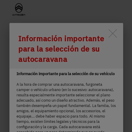
600 ES Active
Durch Scrolling wird der Button 
Información importante
58.690,– €
2 - 5 personas
para la selección de su
a)
Precio a partir de
Plazas para dormir
autocaravana
5,99 m
3499 kg
Información importante para la selección de su vehículo
Longitud
Masa máxima técnicamente admisible
A la hora de comprar una autocaravana, furgoneta
camper o vehículo urbano (en lo sucesivo: autocaravana),
resulta especialmente importante seleccionar el plano
adecuado, así como un diseño atractivo. Además, el peso
también desempeña un papel fundamental. La familia, los
Seleccionar modelo
amigos, el equipamiento opcional, los accesorios, el
equipaje... debe haber espacio para todo. Al mismo
tiempo, existen límites legales y técnicos para la
configuración y la carga. Cada autocaravana está