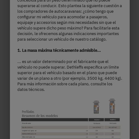
concebida para un peso determinado que no puede
superarse al conducir. Esto plantea la siguiente cuestión a
los compradores de autocaravanas: ¿cómo tengo que
configurar mi vehículo para acomodar a pasajeros,
equipaje y accesorios según mis necesidades sin que el
vehículo supere dicho peso máximo? Para facilitarle esta
decisión, le ofrecemos algunas indicaciones importantes
para seleccionar un vehículo de nuestro catálogo.
1. La masa máxima técnicamente admisible...
... es un valor determinado por el fabricante que el
vehículo no puede superar. Dethleffs especifica un límite
superior para el vehículo basado en el plano que puede
variar de un plano a otro (por ejemplo, 3500 kg, 4400 kg).
600 KS Active
Para más información sobre cada plano, consulte los
datos técnicos.
59.790,– €
4 - 7 personas
a)
Precio a partir de
Plazas para dormir
5,99 m
3499 kg
Longitud
Masa máxima técnicamente admisible