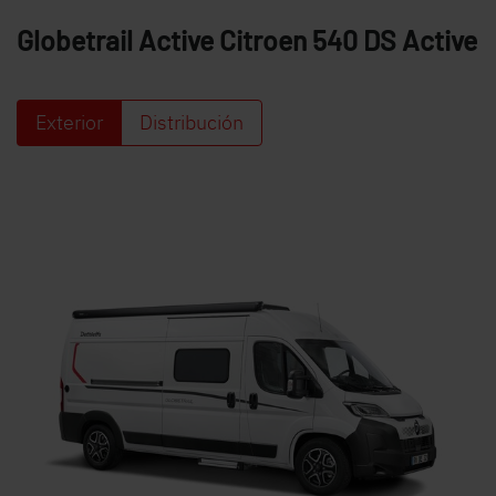
Globetrail Active Citroen
540 DS Active
Búsqueda de concesionarios Dethleffs
Encuentra tu concesionario Dethleffs más cercano
Exterior
Distribución