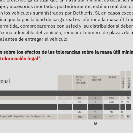
paje y accesorios montados posteriormente, esté en realidad di
 los vehículos suministrados por Dethleffs. Si, en casos excep
ndica que la posibilidad de carga real es inferior a la masa útil
ermitida, comprobaremos con usted y su distribuidor si debe
ima admisible del vehículo, reducir el número de plazas de as
640 ES Active
l antes de entregar el vehículo.
 sobre los efectos de las tolerancias sobre la masa útil mínim
62.890,– €
2 - 5 personas
Información legal
".
a)
Precio a partir de
Plazas para dormir
6,36 m
3499 kg
Longitud
Masa máxima técnicamente admisible
Seleccionar modelo