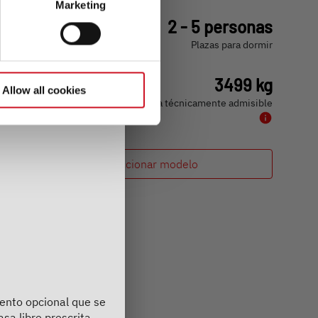
Marketing
60.790,– €
2 - 5 personas
a)
Precio a partir de
Plazas para dormir
5,99 m
3499 kg
Allow all cookies
Longitud
Masa máxima técnicamente admisible
Seleccionar modelo
iento opcional que se
asa libre prescrita