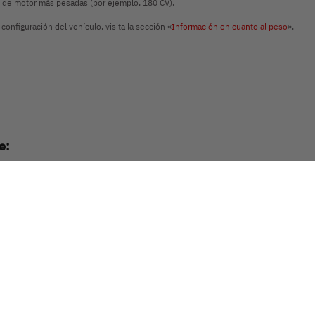
ias de motor más pesadas (por ejemplo, 180 CV).
configuración del vehículo, visita la sección «
Información en cuanto al peso
».
ve:
e 599 cm o 636 cm
plazas para dormir sin techo elevable
ales (640 ES), cama doble transversal (600 DS) o mode
 basculante con cortina plisada, lo que permite tener du