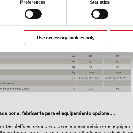
Preferences
Statistics
60.790,– €
2 - 5 personas
a)
Precio a partir de
Plazas para dormir
5,99 m
3499 kg
Use necessary cookies only
Longitud
Masa máxima técnicamente admisible
Seleccionar modelo
ada por el fabricante para el equipamiento opcional...
do por Dethleffs en cada plano para la masa máxima del equipam
ite pretende garantizar que la masa útil mínima, es decir, la m