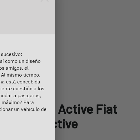
r Hinweise im Overlay aktiv. Bitte sc
 sucesivo:
así como un diseño
os amigos, el
. Al mismo tiempo,
ana está concebida
iente cuestión a los
modar a pasajeros,
so máximo? Para
Globetrail Active Fiat
cionar un vehículo de
540 DS Active