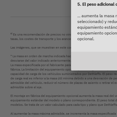
5. El peso adicional
... aumenta la masa 
seleccionado) y reduc
equipamiento estánda
equipamiento opciona
a)
Es una recomendación de precios no vinculantes en EURO, basada en los pr
opcional.
tasas, los costes de transporte y los aranceles de importación. Su concesion
Las imágenes, que se muestran en este configurador de vehículos, son sólo
* La masa en orden de marcha indicada hace referencia a un valor estándar 
desviarse del valor indicado anteriormente. Se admiten y permiten legalmen
La masa especificada por el fabricante para el equipamiento opcional equiv
fábrica. La limitación del equipamiento opcional pretende garantizar que la m
capacidad de carga de los vehículos suministrados por Dethleffs. El peso rea
de carga real es inferior a la masa útil mínima debido a una desviación de
admisible del vehículo, reducir el número de plazas de asiento o retirar 
admisible sobre el eje.
El montaje en fábrica del equipamiento opcional aumenta la masa real del ve
equipamiento estándar del modelo o plano correspondiente. El peso total d
modelos. Se trata de un valor calculado para cada tipo y plano que Dethlef
Búsqueda de concesionarios
Al aumentar la masa máxima admisible, se incrementa la masa especificada po