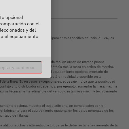
to opcional
 comparación con el
leccionados y del
ra el equipamiento
conversión de la moneda, el equipamiento específico del país, el IVA, las
icables en su país.
n diferir.
ncias de fabricación, la masa pesada real en orden de marcha puede
eptar y continuar
n kilogramos se indica entre paréntesis tras la masa en orden de marcha.
ar el peso máximo disponible para el equipamiento opcional montado de
cesorios montados posteriormente, esté en realidad disponible en la
e la línea. Si, en casos excepcionales, el pesaje indica que la posibilidad
 contigo y tu distribuidor si debemos, por ejemplo, aumentar la masa máxima
 máxima técnicamente admisible del vehículo ni la masa máxima técnicamente
uipamiento opcional muestra el peso adicional en comparación con el
l fabricante para el equipamiento opcional en los datos generales de los
montado de fábrica.
il por el chasis alternativo, a lo que se le debe restar el incremento de la