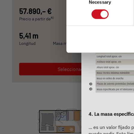
Necessary
Selection
57.890,– €
2 - 5 personas
a)
Precio a partir de
Plazas para dormir
5,41 m
3499 kg
Longitud
Masa máxima técnicamente admisible
Seleccionado
4. La masa especific
... es un valor fija
puede pedir. Este lím