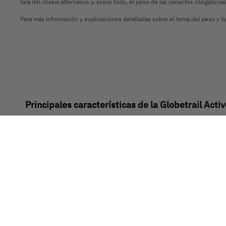
Dethleffs
tara del chasis alternativo y, sobre todo, el peso de las variantes obligator
Para más información y explicaciones detalladas sobre el tema del peso y la 
Encuentra tu concesionario Dethleffs más cercano
Principales características de la Globetrail Acti
Tres distribuciones con una longitud total d
Flexibilidad para parejas y familias: hasta 5 
Variantes de cama: camas gemelas longitudin
con litera doble para familias (600 KS)
Cuarto de aseo Vario único: puerta fija, pared