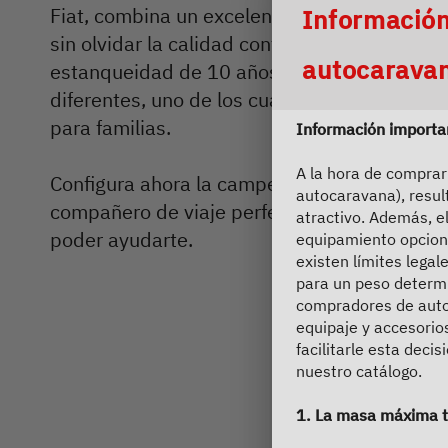
Durch Scroll
Fiat, combina un excelente equipamiento con
Información
sin olvidar la calidad contrastada de Dethleff
autocarava
estanqueidad de 10 años). Puedes elegir en
Servicio
diferentes, uno de los cuales destaca por su
para familias.
Información importan
Dethleffs
A la hora de comprar
Concesionarios
Configura ahora la camper van de tus sueños
autocaravana), resul
compañero de viaje perfecto para ti. Estar
atractivo. Además, e
poder ayudarte.
equipamiento opciona
existen límites legal
para un peso determi
compradores de auto
equipaje y accesorio
facilitarle esta deci
nuestro catálogo.
1. La masa máxima t