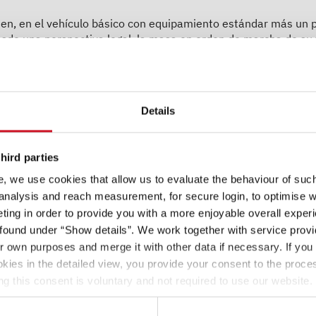
umen, en el vehículo básico con equipamiento estándar más un p
esde una perspectiva legal, la masa en orden de marcha de su
nominal indicado en los documentos de venta. Se admiten y pe
ngo admisible en kilogramos se indica entre paréntesis tras l
le una total transparencia en cuanto a posibles desviaciones 
hículo al final de la línea y notifica el resultado a su distribu
Details
"
Información legal
" para más información sobre la masa en o
hird parties
, we use cookies that allow us to evaluate the behaviour of such 
s de asiento permitidas (incluido el conductor)...
 analysis and reach measurement, for secure login, to optimise we
ing in order to provide you with a more enjoyable overall experi
or el fabricante en el denominado procedimiento de homologaci
ound under “Show details”. We work together with service provid
ién la denominada masa de los pasajeros. Para ello, se calcul
ir own purposes and merge it with other data if necessary. If you 
conductor).
okies in the detailed view, you provide your consent to the proces
ng this consent is voluntary and not required to use our website
 sobre la masa de los pasajeros, consulte la sección "
Inform
600 DS Active
s deselect or change them later (such as by using the fingerprint 
ther information in our Privacy Policy.