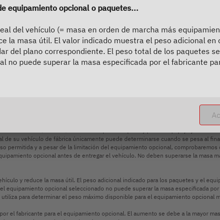
 de equipamiento opcional o paquetes...
real del vehículo (= masa en orden de marcha más equipamien
e la masa útil. El valor indicado muestra el peso adicional en
r del plano correspondiente. El peso total de los paquetes se
l no puede superar la masa especificada por el fabricante pa
ecios de venta españoles. Los precios en otros países pueden diferir debido a la 
ario oficial estará encantado de informarle sobre los precios, impuestos y tasas apl
 para fines ilustrativos. Pueden proceder de otros modelos o equipamientos y puede
establecido durante el procedimiento de homologación de tipo. Debido a las tolera
Ac
te desviaciones de hasta ±5 % de la masa en orden de marcha. El rango admisible e
ale a un valor calculado para cada tipo y plano que Dethleffs utiliza para determin
asa útil mínima, es decir, la masa libre prescrita por ley para el equipaje y los ac
l de su vehículo de fábrica únicamente puede determinarse cuando se pesa al final d
 peso permitida y a pesar de la limitación del equipamiento opcional, comprobaremos
el equipamiento opcional antes de entregar el vehículo. No deben superarse la masa
hículo y reduce la masa útil. El peso adicional indicado para los paquetes y el eq
el equipamiento opcional seleccionado no puede superar la masa especificada por e
fs utiliza para determinar el peso máximo disponible para el equipamiento opcional 
r el fabricante para el equipamiento opcional. El aumento se debe a la mayor masa út