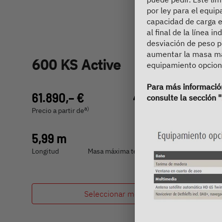
por ley para el equi
capacidad de carga en
al final de la línea i
desviación de peso p
aumentar la masa máx
600 KS Active
equipamiento opciona
Para más información
61.890,– €
4 - 7 personas
consulte la sección "
a)
Precio a partir de
Plazas para dormir
5,99 m
3499 kg
Longitud
Masa máxima técnicamente admisible
Seleccionar modelo