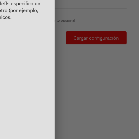
leffs especifica un
otro (por ejemplo,
icos.
La foto puede incluir equipamiento opcional
Tu configuración
Cargar configuración