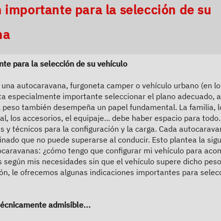
ing wird der Button zum Akzeptieren de
 un moderno interior,
 importante para la selección de su
s (incl. garantía de
na
tre tres modelos
 innovadora litera doble
te para la selección de su vehículo
 una autocaravana, furgoneta camper o vehículo urbano (en lo
 y consigue el
ta especialmente importante seleccionar el plano adecuado, 
emos encantados de
l peso también desempeña un papel fundamental. La familia, l
l, los accesorios, el equipaje... debe haber espacio para todo
es y técnicos para la configuración y la carga. Cada autocarav
nado que no puede superarse al conducir. Esto plantea la sigu
caravanas: ¿cómo tengo que configurar mi vehículo para aco
s según mis necesidades sin que el vehículo supere dicho pe
sión, le ofrecemos algunas indicaciones importantes para selec
écnicamente admisible...