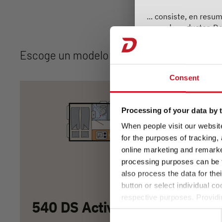
... consiste, en res
para el conductor. D
desviarse del valor 
de hasta ±5 %. El ra
Escoge un modelo
marcha. Para ofrecer
Dethleffs pesa cada ve
Consent
envíe.
Consulte la sección 
Processing of your data by t
When people visit our website
3. El número de plaza
for the purposes of tracking,
online marketing and remarket
... es determinado p
processing purposes can be f
modo, se define tamb
also process the data for the
kg por pasajero (sin 
button or select individual co
respective purposes. Providi
Para más información
540 DS Active
settings at any time as well a
Consent
the website). You can find fur