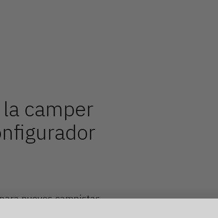
Datos importantes sobre el
S
vehículo y el peso
s
, la camper
nfigurador
n para nuevos campistas
ontado sobre chasis