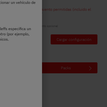
cionar un vehículo de
4
Plazas de asiento permitidas (incluido el
*
conductor)
La foto puede incluir equipamiento opcional
leffs especifica un
otro (por ejemplo,
icos.
Tu configuración
Cargar configuración
Packs