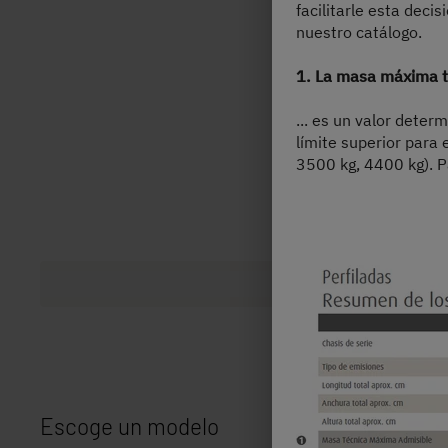
facilitarle esta deci
nuestro catálogo.
1. La masa máxima t
... es un valor deter
límite superior para 
3500 kg, 4400 kg). P
Escoge un modelo