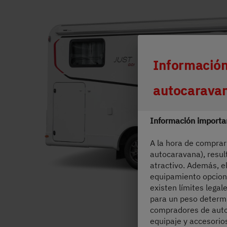
Durch Scroll
Información
autocarava
Información importan
A la hora de comprar
autocaravana), resul
atractivo. Además, e
equipamiento opciona
existen límites legal
para un peso determi
compradores de auto
equipaje y accesorio