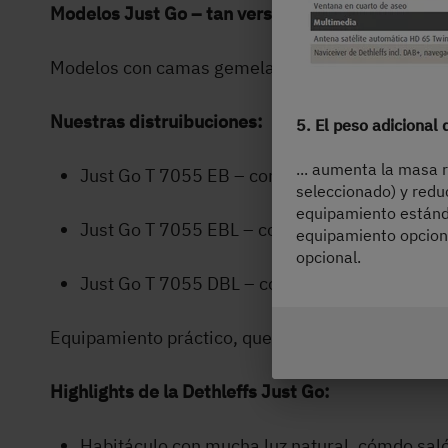
Modelos Just Go – tan versátiles como la vida 
Modelos con camas gemelas o cama en isla - para
Nuestras distruibuciones:
5. El peso adicional
... aumenta la masa 
Just Go T 7055 EB – con cómodas camas ge
seleccionado) y reduc
equipamiento estánda
Just Go T 7055 EBL – con salón enfrentado
equipamiento opciona
opcional.
Just Go T 7055 DBL – con amplia cama en isla
Equipamiento práctico, que viaja contigo
Highlights de la Dethleffs Just Go:
Habitáculo con mucha luz natural, cómdo sa