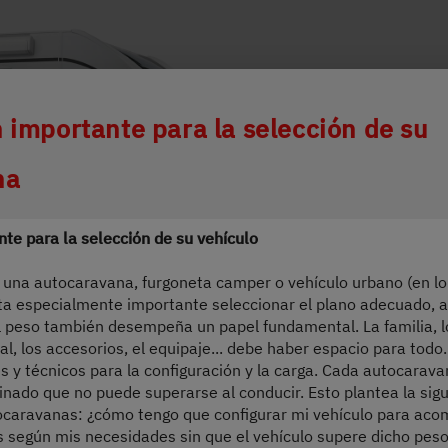
ing wird der Button zum Akzeptieren de
 importante para la selección de su
na
te para la selección de su vehículo
 una autocaravana, furgoneta camper o vehículo urbano (en lo
ta especialmente importante seleccionar el plano adecuado, 
l peso también desempeña un papel fundamental. La familia, l
l, los accesorios, el equipaje... debe haber espacio para todo
es y técnicos para la configuración y la carga. Cada autocarav
nado que no puede superarse al conducir. Esto plantea la sigu
caravanas: ¿cómo tengo que configurar mi vehículo para aco
s según mis necesidades sin que el vehículo supere dicho pe