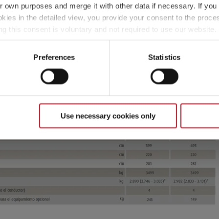
ién la denominada masa de los pasajeros. Para ello, se calcul
Longitud
Masa máxima técnicamente admisible
ir own purposes and merge it with other data if necessary. If you 
conductor).
okies in the detailed view, you provide your consent to the proces
ng this consent is voluntary and not required to use our website
 sobre la masa de los pasajeros, consulte la sección "
Inform
s deselect or change them later (such as by using the fingerprint 
Seleccionar modelo
ther information in our Privacy Policy.
Preferences
Statistics
Use necessary cookies only
ecios de venta españoles. Los precios en otros países pueden diferir debido a la 
ario oficial estará encantado de informarle sobre los precios, impuestos y tasas apl
 para fines ilustrativos. Pueden proceder de otros modelos o equipamientos y puede
establecido durante el procedimiento de homologación de tipo. Debido a las tolera
te desviaciones de hasta ±5 % de la masa en orden de marcha. El rango admisible e
ale a un valor calculado para cada tipo y plano que Dethleffs utiliza para determin
asa útil mínima, es decir, la masa libre prescrita por ley para el equipaje y los ac
l de su vehículo de fábrica únicamente puede determinarse cuando se pesa al final d