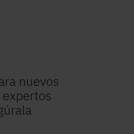
L
3500 k
s
Masa m
admisib
2891 k
Masa en
Datos importantes sobre el
vehículo y el peso
Paso 1 / 10
Distribución
ara nuevos
 expertos
gúrala