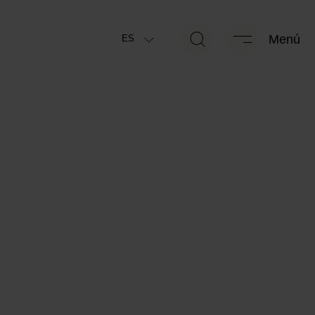
g
262 kg
Menú
ES
áxima técnicamente
Masa especificada por el fabricante
*
*
le
para el equipamiento opcional
g
262 kg
*
 orden de marcha
(+/-5%)
Masa restante para equipamiento
*
opcional
Packs