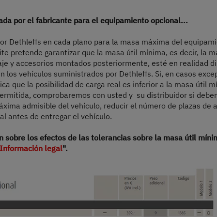
 peso permitida y a pesar de la limitación del equipamiento opcional, comprobaremos
el equipamiento opcional antes de entregar el vehículo. No deben superarse la masa
ada por el fabricante para el equipamiento opcional...
hículo y reduce la masa útil. El peso adicional indicado para los paquetes y el eq
do por Dethleffs en cada plano para la masa máxima del equipam
el equipamiento opcional seleccionado no puede superar la masa especificada por e
ite pretende garantizar que la masa útil mínima, es decir, la m
fs utiliza para determinar el peso máximo disponible para el equipamiento opcional 
paje y accesorios montados posteriormente, esté en realidad di
r el fabricante para el equipamiento opcional. El aumento se debe a la mayor masa út
 los vehículos suministrados por Dethleffs. Si, en casos excep
ias de motor más pesadas (por ejemplo, 180 CV).
ndica que la posibilidad de carga real es inferior a la masa útil
configuración del vehículo, visita la sección «
Información en cuanto al peso
».
ermitida, comprobaremos con usted y su distribuidor si debe
ima admisible del vehículo, reducir el número de plazas de as
l antes de entregar el vehículo.
 sobre los efectos de las tolerancias sobre la masa útil mínim
Información legal
".