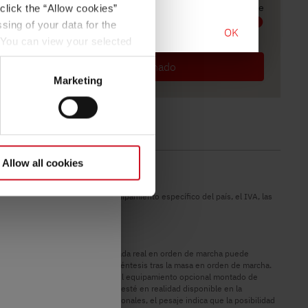
a un peso fijo de 75
Longitud
Masa máxima técnicamente admisible
click the “Allow cookies”
sing of your data for the
OK
. You can view your selected
ación legal
".
button at the bottom left of
Seleccionado
Marketing
Allow all cookies
conversión de la moneda, el equipamiento específico del país, el IVA, las
icables en su país.
n diferir.
ncias de fabricación, la masa pesada real en orden de marcha puede
n kilogramos se indica entre paréntesis tras la masa en orden de marcha.
ar el peso máximo disponible para el equipamiento opcional montado de
cesorios montados posteriormente, esté en realidad disponible en la
e la línea. Si, en casos excepcionales, el pesaje indica que la posibilidad