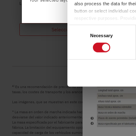
modo, se define tamb
Longitud
Masa máxima técnicamente admisible
also process the data for the
kg por pasajero (sin 
button or select individual co
respective purposes. Providi
Para más información
settings at any time as well a
Consent
Seleccionar modelo
the website). You can find fur
Necessary
Selection
a)
Es una recomendación de precios no vinculantes en EURO, basada en los pr
tasas, los costes de transporte y los aranceles de importación. Su concesion
Las imágenes, que se muestran en este configurador de vehículos, son sólo
* La masa en orden de marcha indicada hace referencia a un valor estándar 
desviarse del valor indicado anteriormente. Se admiten y permiten legalmen
La masa especificada por el fabricante para el equipamiento opcional equiv
fábrica. La limitación del equipamiento opcional pretende garantizar que la m
capacidad de carga de los vehículos suministrados por Dethleffs. El peso rea