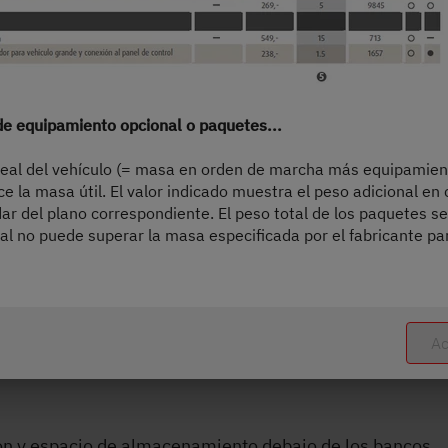
misma
 que todo el mundo encuentre su lugar favorito:
 de equipamiento opcional o paquetes...
real del vehículo (= masa en orden de marcha más equipamien
melas y salón en L
e la masa útil. El valor indicado muestra el peso adicional en
r del plano correspondiente. El peso total de los paquetes se
 y camas gemelas
l no puede superar la masa especificada por el fabricante pa
 en la parte trasera
Ac
lón y espacio de almacenamiento debajo de los bancos