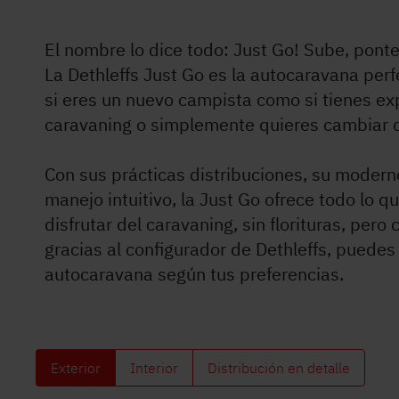
El nombre lo dice todo: Just Go! Sube, ponte
Servicio
La Dethleffs Just Go es la autocaravana perf
si eres un nuevo campista como si tienes exp
Dethleffs
caravaning o simplemente quieres cambiar 
Concesionarios
Con sus prácticas distribuciones, su moder
manejo intuitivo, la Just Go ofrece todo lo q
disfrutar del caravaning, sin florituras, pero
gracias al configurador de Dethleffs, puedes
autocaravana según tus preferencias.
Exterior
Interior
Distribución en detalle