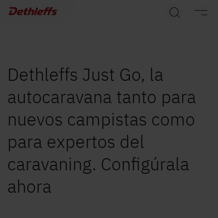
Búsqueda de concesionarios
Caravanas
Autocaravanas
Dethleffs Just Go, la
autocaravana tanto para
Camper Van
nuevos campistas como
Accesorios originales de Dethleffs
para expertos del
Servicio
caravaning. Configúrala
Dethleffs
ahora
Concesionarios