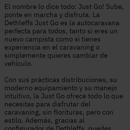
El nombre lo dice todo: Just Go! Sube,
ponte en marcha y disfruta. La
Dethleffs Just Go es la autocaravana
perfecta para todos, tanto si eres un
nuevo campista como si tienes
experiencia en el caravaning o
simplemente quieres cambiar de
vehículo.
Con sus prácticas distribuciones, su
moderno equipamiento y su manejo
intuitivo, la Just Go ofrece todo lo que
necesitas para disfrutar del
Búsqueda de concesionarios Dethleffs
caravaning, sin florituras, pero con
estilo. Además, gracias al
Encuentra tu concesionario Dethleffs más cercano
configurador de Dethleffs, puedes