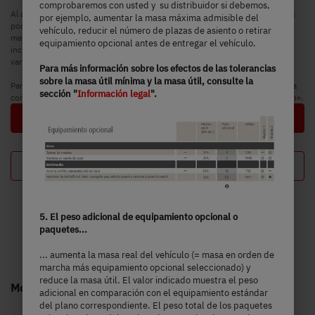
comprobaremos con usted y su distribuidor si debemos,
Al aumentar la masa máxima admisible, se incrementa la masa especificada
por ejemplo, aumentar la masa máxima admisible del
por el fabricante para el equipamiento opcional. El aumento se debe a la
vehículo, reducir el número de plazas de asiento o retirar
mayor masa útil por el chasis alternativo, a lo que se le debe restar el
equipamiento opcional antes de entregar el vehículo.
incremento de la tara del chasis alternativo y, sobre todo, el peso de las
variantes obligatorias de motor más pesadas (por ejemplo, 180 CV).
Para más información sobre los efectos de las tolerancias
sobre la masa útil mínima y la masa útil, consulte la
Para más información y explicaciones detalladas sobre el tema del peso y la
sección "
Información legal
".
configuración del vehículo, visita la sección «
Información en cuanto al peso
».
Siguiente paso
Tu configuración
5. El peso adicional de equipamiento opcional o
paquetes...
... aumenta la masa real del vehículo (= masa en orden de
marcha más equipamiento opcional seleccionado) y
reduce la masa útil. El valor indicado muestra el peso
Modelos Just Go – tan versátiles como la vida misma
adicional en comparación con el equipamiento estándar
del plano correspondiente. El peso total de los paquetes