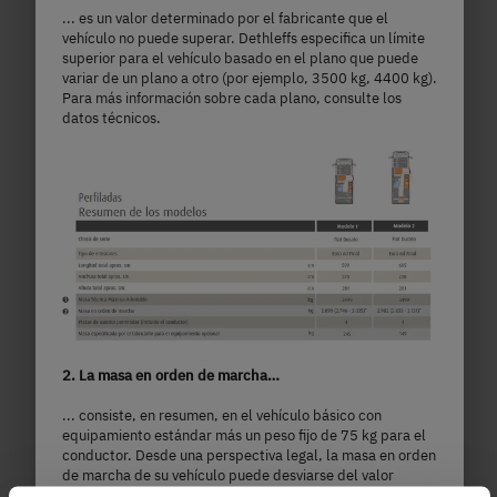
... es un valor determinado por el fabricante que el
vehículo no puede superar. Dethleffs especifica un límite
superior para el vehículo basado en el plano que puede
variar de un plano a otro (por ejemplo, 3500 kg, 4400 kg).
Para más información sobre cada plano, consulte los
datos técnicos.
T 7055 EBL
73.590,– €
2 - 5 personas
a)
Precio a partir de
Plazas para dormir
7,35 m
3500 kg
2. La masa en orden de marcha…
Longitud
Masa máxima técnicamente admisible
... consiste, en resumen, en el vehículo básico con
equipamiento estándar más un peso fijo de 75 kg para el
conductor. Desde una perspectiva legal, la masa en orden
de marcha de su vehículo puede desviarse del valor
nominal indicado en los documentos de venta. Se admiten