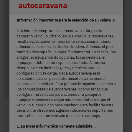
autocaravana
T 7055 EB
Información importante para la selección de su vehículo
72.690,– €
2 - 5 personas
A la hora de comprar una autocaravana, furgoneta
a)
Precio a partir de
Plazas para dormir
camper o vehículo urbano (en lo sucesivo: autocaravana),
resulta especialmente importante seleccionar el plano
adecuado, así como un diseño atractivo. Además, el peso
7,35 m
3500 kg
también desempeña un papel fundamental. La familia, los
amigos, el equipamiento opcional, los accesorios, el
Longitud
Masa máxima técnicamente admisible
equipaje... debe haber espacio para todo. Al mismo
tiempo, existen límites legales y técnicos para la
configuración y la carga. Cada autocaravana está
concebida para un peso determinado que no puede
superarse al conducir. Esto plantea la siguiente cuestión a
Seleccionado
los compradores de autocaravanas: ¿cómo tengo que
configurar mi vehículo para acomodar a pasajeros,
equipaje y accesorios según mis necesidades sin que el
vehículo supere dicho peso máximo? Para facilitarle esta
decisión, le ofrecemos algunas indicaciones importantes
para seleccionar un vehículo de nuestro catálogo.
1. La masa máxima técnicamente admisible...