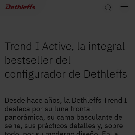
Búsqueda de concesionarios
Caravanas
Autocaravanas
Trend I Active, la integral
bestseller del
Camper Van
configurador de Dethleffs
Accesorios originales de Dethleffs
Servicio
Desde hace años, la Dethleffs Trend I
Dethleffs
destaca por su luna frontal
panorámica, su cama basculante de
Concesionarios
serie, sus prácticos detalles y, sobre
todo, por su moderno diseño. En la