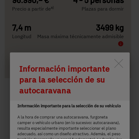
a)
Precio a partir de
Plazas para dormir
7,4 m
3499 kg
Longitud
Masa máxima técnicamente admisible
Seleccionado
Durch Scrolling wird der Button 
Información importante
para la selección de su
autocaravana
Información importante para la selección de su vehículo
A la hora de comprar una autocaravana, furgoneta
camper o vehículo urbano (en lo sucesivo: autocaravana),
resulta especialmente importante seleccionar el plano
adecuado, así como un diseño atractivo. Además, el peso