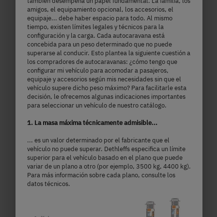
también desempeña un papel fundamental. La familia, los
amigos, el equipamiento opcional, los accesorios, el
equipaje... debe haber espacio para todo. Al mismo
tiempo, existen límites legales y técnicos para la
configuración y la carga. Cada autocaravana está
concebida para un peso determinado que no puede
I 7057 DBL
superarse al conducir. Esto plantea la siguiente cuestión a
los compradores de autocaravanas: ¿cómo tengo que
configurar mi vehículo para acomodar a pasajeros,
99.590,– €
4 personas
equipaje y accesorios según mis necesidades sin que el
vehículo supere dicho peso máximo? Para facilitarle esta
a)
Precio a partir de
Plazas para dormir
decisión, le ofrecemos algunas indicaciones importantes
para seleccionar un vehículo de nuestro catálogo.
7,4 m
3499 kg
1. La masa máxima técnicamente admisible...
Longitud
Masa máxima técnicamente admisible
... es un valor determinado por el fabricante que el
vehículo no puede superar. Dethleffs especifica un límite
superior para el vehículo basado en el plano que puede
variar de un plano a otro (por ejemplo, 3500 kg, 4400 kg).
Para más información sobre cada plano, consulte los
Seleccionar modelo
datos técnicos.