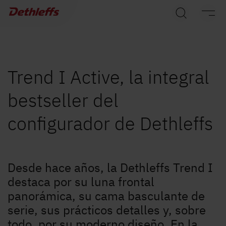
Búsqueda de concesionarios
Caravanas
Autocaravanas
Trend I Active, la integral
bestseller del
Camper Van
configurador de Dethleffs
Accesorios originales de Dethleffs
Servicio
Desde hace años, la Dethleffs Trend I
Dethleffs
destaca por su luna frontal
panorámica, su cama basculante de
Concesionarios
serie, sus prácticos detalles y, sobre
todo, por su moderno diseño. En la