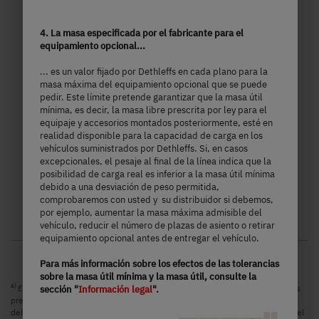
97.890,– €
2 - 4 personas
4. La masa especificada por el fabricante para el
equipamiento opcional...
a)
Precio a partir de
Plazas para dormir
... es un valor fijado por Dethleffs en cada plano para la
masa máxima del equipamiento opcional que se puede
7,4 m
3499 kg
pedir. Este límite pretende garantizar que la masa útil
mínima, es decir, la masa libre prescrita por ley para el
Longitud
Masa máxima técnicamente admisible
equipaje y accesorios montados posteriormente, esté en
realidad disponible para la capacidad de carga en los
vehículos suministrados por Dethleffs. Si, en casos
excepcionales, el pesaje al final de la línea indica que la
posibilidad de carga real es inferior a la masa útil mínima
Seleccionar modelo
debido a una desviación de peso permitida,
comprobaremos con usted y su distribuidor si debemos,
por ejemplo, aumentar la masa máxima admisible del
vehículo, reducir el número de plazas de asiento o retirar
equipamiento opcional antes de entregar el vehículo.
Para más información sobre los efectos de las tolerancias
sobre la masa útil mínima y la masa útil, consulte la
a)
Es una recomendación de precios no vinculantes en EURO, basada en los
sección "
Información legal
".
precios de venta españoles. Los precios en otros países pueden diferir
debido a la conversión de la moneda, el equipamiento específico del país, el