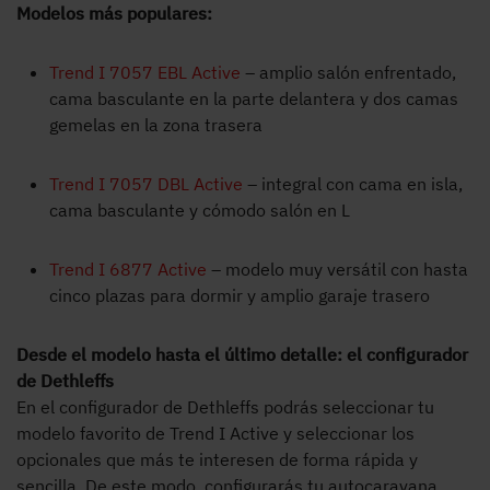
Modelos más populares:
Trend I 7057 EBL Active
– amplio salón enfrentado,
cama basculante en la parte delantera y dos camas
gemelas en la zona trasera
Trend I 7057 DBL Active
– integral con cama en isla,
cama basculante y cómodo salón en L
Trend I 6877 Active
– modelo muy versátil con hasta
cinco plazas para dormir y amplio garaje trasero
Desde el modelo hasta el último detalle: el configurador
de Dethleffs
En el configurador de Dethleffs podrás seleccionar tu
modelo favorito de Trend I Active y seleccionar los
opcionales que más te interesen de forma rápida y
sencilla. De este modo, configurarás tu autocaravana