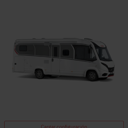
Búsqueda de concesionarios Dethleffs
Encuentra tu concesionario Dethleffs más cercano
Cargar configuración