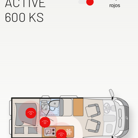
ACTIVE
rojos
600 KS
Búsqueda de concesionarios Dethleffs
Encuentra tu concesionario Dethleffs más cercano