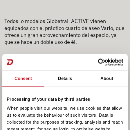
Todos lo modelos Globetrail ACTIVE vienen
equipados con el práctico cuarto de aseo Vario, que
ofrece un gran aprovechamiento del espacio, ya
que se hace un doble uso de él.
A los que les gusta ducharse en la furgoneta,
estarán encantados con la ducha que se obtiene al
girar la pared basculante. A los demás, os
recomendamos que probéis la experiencia.
Consent
Details
About
Después de un largo viaje, no hay nada mejor que
una ducha rápida. ¡Sobre todo, cuando el cuarto de
aseo Vario te lo pone tan fácil!
Processing of your data by third parties
When people visit our website, we use cookies that allow
us to evaluate the behaviour of such visitors. Data is
collected for the purposes of tracking, analysis and reach
measurement, for secure login, to optimise website