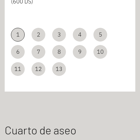
(600 DS)
1
2
3
4
5
6
7
8
9
10
11
12
13
Cuarto de aseo