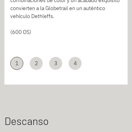
combinaciones de color y un acabado exquisito
convierten a la Globetrail en un auténtico
vehículo Dethleffs.
(600 DS)
1
2
3
4
Descanso