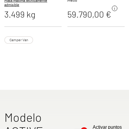
Masa máxima técnicamente
Precio
Accesorios originales de Dethleffs
admisible
3.499 kg
59.790,00 €
Servicio
Dethleffs
Camper Van
Concesionarios
Modelo
Activar puntos