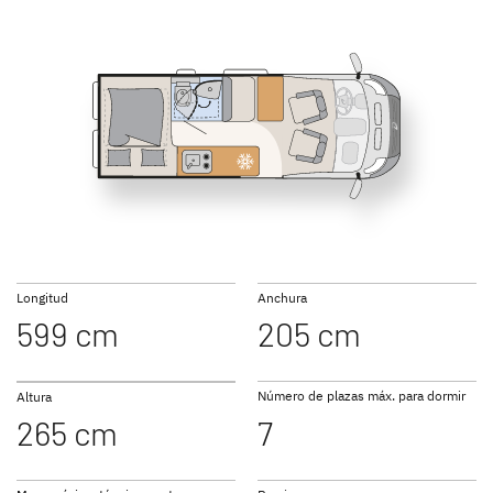
540 DS Active
600 DS Active
GLOBETRAIL
GLOBETRAIL
ACTIVE PLUS
PERFORMANCE
Camper Van
Camper Van
600 ES Active
600 KS Active
Longitud
Anchura
599 cm
205 cm
Ir a las camper vans
Número de plazas máx. para dormir
Altura
265 cm
7
640 ES Active