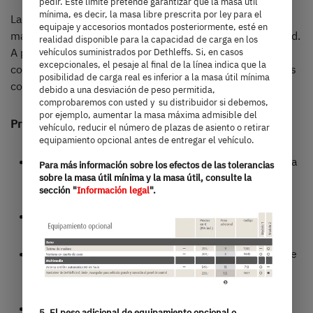
pedir. Este límite pretende garantizar que la masa útil
mínima, es decir, la masa libre prescrita por ley para el
La Globebus Go combina un diseño, pensado hasta el
equipaje y accesorios montados posteriormente, esté en
más mínimo detalle, con una gran sensación de amplitud.
realidad disponible para la capacidad de carga en los
A pesar del espacio reducido, cabe destacar el elevado
vehículos suministrados por Dethleffs. Si, en casos
excepcionales, el pesaje al final de la línea indica que la
confort. Además, se ha tenido en cuenta a los campistas
posibilidad de carga real es inferior a la masa útil mínima
con presupuesto reducido.
debido a una desviación de peso permitida,
comprobaremos con usted y su distribuidor si debemos,
por ejemplo, aumentar la masa máxima admisible del
Principales características:
vehículo, reducir el número de plazas de asiento o retirar
equipamiento opcional antes de entregar el vehículo.
un única distribución funcional y moderna, ideal para
Para más información sobre los efectos de las tolerancias
los recién llegados al caravaning
sobre la masa útil mínima y la masa útil, consulte la
sección "
Información legal
".
salón ergonómico y grandes ventanas
cómodas plazas para dormir con práctico espacio de
almacenamiento debajo
cocina con frigorífico y amplios cajones
5. El peso adicional de equipamiento opcional o