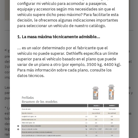
configurar mi vehículo para acomodar a pasajeros,
Seleccionado
equipaje y accesorios según mis necesidades sin que el
vehículo supere dicho peso máximo? Para facilitarle esta
decisión, le ofrecemos algunas indicaciones importantes
para seleccionar un vehículo de nuestro catálogo.
1. La masa máxima técnicamente admisible...
... es un valor determinado por el fabricante que el
a)
Es una recomendación de precios no vinculantes en EURO, basada en los
vehículo no puede superar. Dethleffs especifica un límite
precios de venta españoles. Los precios en otros países pueden diferir
superior para el vehículo basado en el plano que puede
debido a la conversión de la moneda, el equipamiento específico del país, el
variar de un plano a otro (por ejemplo, 3500 kg, 4400 kg).
IVA, las tasas, los costes de transporte y los aranceles de importación. Su
Para más información sobre cada plano, consulte los
concesionario oficial estará encantado de informarle sobre los precios,
datos técnicos.
impuestos y tasas aplicables en su país.
Las imágenes, que se muestran en este configurador de vehículos, son sólo
para fines ilustrativos. Pueden proceder de otros modelos o equipamientos y
pueden diferir.
* La masa en orden de marcha indicada hace referencia a un valor estándar
establecido durante el procedimiento de homologación de tipo. Debido a las
tolerancias de fabricación, la masa pesada real en orden de marcha puede
desviarse del valor indicado anteriormente. Se admiten y permiten
legalmente desviaciones de hasta ±5 % de la masa en orden de marcha. El
rango admisible en kilogramos se indica entre paréntesis tras la masa en