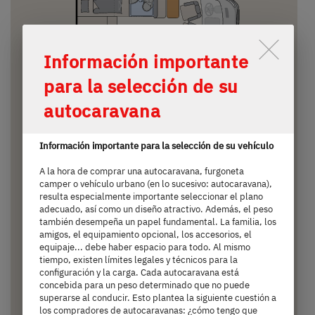
Durch Scrolling wird der Button 
Información importante
para la selección de su
autocaravana
T 45
Información importante para la selección de su vehículo
A la hora de comprar una autocaravana, furgoneta
71.190,– €
3 personas
camper o vehículo urbano (en lo sucesivo: autocaravana),
resulta especialmente importante seleccionar el plano
a)
Precio a partir de
Plazas para dormir
adecuado, así como un diseño atractivo. Además, el peso
también desempeña un papel fundamental. La familia, los
amigos, el equipamiento opcional, los accesorios, el
6,68 m
3500 kg
equipaje... debe haber espacio para todo. Al mismo
tiempo, existen límites legales y técnicos para la
Longitud
Masa máxima técnicamente admisible
configuración y la carga. Cada autocaravana está
concebida para un peso determinado que no puede
superarse al conducir. Esto plantea la siguiente cuestión a
los compradores de autocaravanas: ¿cómo tengo que