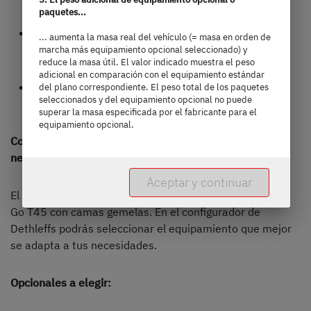
paquetes...
cuarto de aseo vario para un aprovechamiento
... aumenta la masa real del vehículo (= masa en orden de
óptimo del espacio
marcha más equipamiento opcional seleccionado) y
reduce la masa útil. El valor indicado muestra el peso
adicional en comparación con el equipamiento estándar
vehículo ágil y manejable – ideal para la ciudad, el
del plano correspondiente. El peso total de los paquetes
seleccionados y del equipamiento opcional no puede
campo o para ir de vacaciones
superar la masa especificada por el fabricante para el
equipamiento opcional.
Configura tu autocaravana con todo lo que realmente
necesitas
Aceptar y continuar
El único modelo de la gama es la Dethleffs Globebus
Go T45 con camas gemelas. En el configurador de
Dethleffs podrás seleccionar el equipamiento que mejor
se adapta a tus necesidades.
Opcionales a elegir: