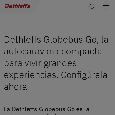
Búsqueda de concesionarios
Caravanas
Autocaravanas
Dethleffs Globebus Go, la
autocaravana compacta
Camper Van
para vivir grandes
Accesorios originales de Dethleffs
experiencias. Configúrala
Servicio
ahora
Dethleffs
Concesionarios
La Dethleffs Globebus Go es la