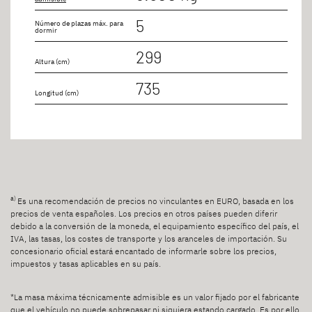
5
Número de plazas máx. para
dormir
299
Altura (cm)
735
Longitud (cm)
a)
Es una recomendación de precios no vinculantes en EURO, basada en los
precios de venta españoles. Los precios en otros países pueden diferir
debido a la conversión de la moneda, el equipamiento específico del país, el
IVA, las tasas, los costes de transporte y los aranceles de importación. Su
concesionario oficial estará encantado de informarle sobre los precios,
impuestos y tasas aplicables en su país.
*La masa máxima técnicamente admisible es un valor fijado por el fabricante
que el vehículo no puede sobrepasar ni siquiera estando cargado. Es por ello