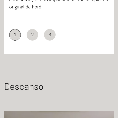
original de Ford.
1
2
3
Descanso