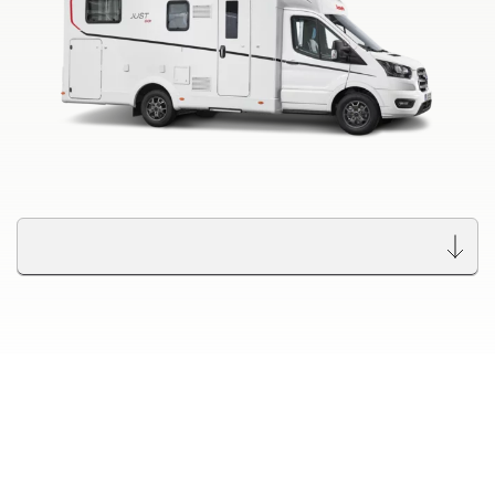
Ir a las autocaravanas
Camper Van
Búsqueda de concesionarios Dethleffs
Accesorios originales de Dethleffs
Encuentra tu concesionario Dethleffs más cercano
Servicio
Dethleffs
Concesionarios