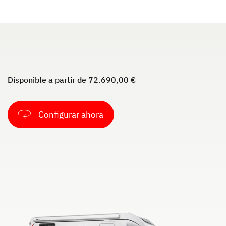
JUST VAN
TREND ACTIVE
Perfilada
Perfilada & Integral
Disponible a partir de 72.690,00 €
NUEVO
Configurar ahora
XL A
XL I
Capuchina
Integral