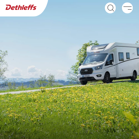
Búsqueda de concesionarios
Caravanas
Autocaravanas
GLOBEBUS ACTIVE
GLOBEBUS GO
Integral
ACTIVE
Perfilada