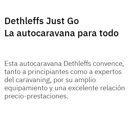
NUEVO
NUEVO
Dethleffs Just Go
GLOBEBUS
GLOBEBUS
La autocaravana para todo
PERFORMANCE 4X4
PERFORMANCE
Perfilada
Perfilada
Esta autocaravana Dethleffs convence,
tanto a principiantes como a expertos
del caravaning, por su amplio
equipamiento y una excelente relación
JUST CAMP ACTIVE
JUST GO ACTIVE
precio-prestaciones.
Perfilada
Perfilada
NUEVO
NUEVO