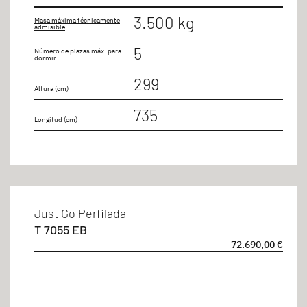
Cama gemela longitudinal
3.500 kg
Masa máxima técnicamente
admisible
Camas gemelas convertibles en cama doble
5
Número de plazas máx. para
Salón
dormir
299
Altura (cm)
Longitud
735
Longitud (cm)
hasta 8m
Plazas homologadas
Just Go Perfilada
T 7055 EB
4 personas
72.690,00 €