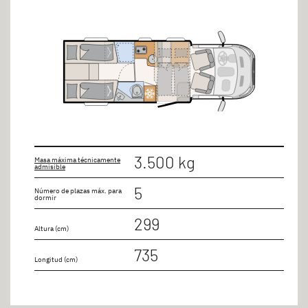
3.500 kg
Masa máxima técnicamente
admisible
5
Número de plazas máx. para
dormir
299
Altura (cm)
735
Longitud (cm)