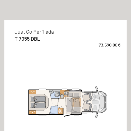
Perfilada
Plazas para dormir
Just Go Perfilada
T 7055 DBL
2 personas
73.590,00 €
3 personas
4 personas
5 personas
Tipos de cama
Cama basculante
Cama en isla