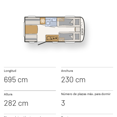
SUMMER EDITION
CAMPER
Caravans
Caravan
460 EL
470 FR
NOMAD
BEDUIN
490 EST
500 QSK
Caravan
SCANDINAVIA
Caravan
Longitud
Anchura
695 cm
230 cm
Número de plazas máx. para dormir
Altura
282 cm
3
Ir a las caravanas
510 LE
530 DR