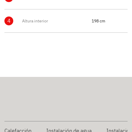
4
Altura interior
198 cm
Calefacción
Instalación de agua
Instalació