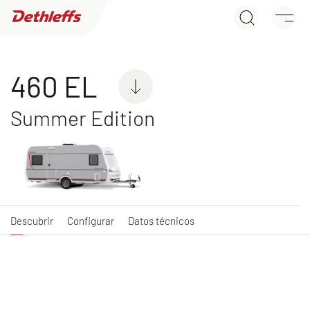
460 EL
Búsqueda de concesionarios
Descubrir
Configurar
Datos técnicos
Caravanas
460 EL
Summer Edition
C'JOY
C'GO & C'GO UP
Caravan
Caravan
Descubrir
Configurar
Datos técnicos
NUEVO