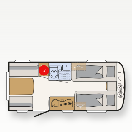
730 FKR
Búsqueda de concesionarios Dethleffs
Encuentra tu concesionario Dethleffs más cercano