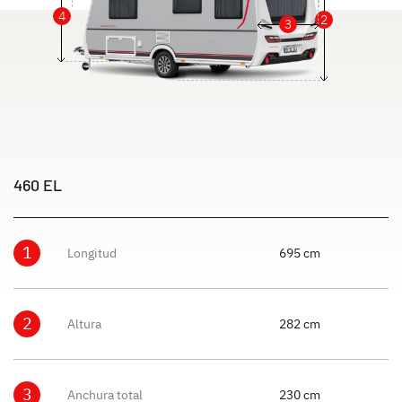
4
2
3
460 EL
1
Longitud
695 cm
2
Altura
282 cm
3
Anchura total
230 cm