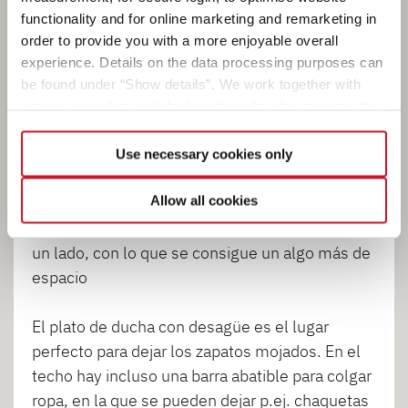
Cuarto de aseo compacto para empezar
functionality and for online marketing and remarketing in
bien el día
order to provide you with a more enjoyable overall
experience. Details on the data processing purposes can
¡Ideal para asearse por la mañana! ¡Un cuarto
be found under “Show details”. We work together with
de aseo compacto con todo lo necesario! Y si
service providers and third parties who also process the
hace demasiado fresquito, el abastecimiento de
data for their own purposes and merge it with other data if
necessary. If you click the “Allow cookies” button or
agua caliente viene de serie.
Use necessary cookies only
select individual cookies in the detailed view, you provide
your consent to the processing of your data for the
Allow all cookies
La ventaja del inodoro giratorio instalado aquí es
respective purposes. Providing this consent is voluntary
que, cuando no se utiliza, puede girarse hacia
and not required to use our website. You can view your
un lado, con lo que se consigue un algo más de
selected settings at any time as well as deselect or
espacio
change them later (such as by using the fingerprint button
at the bottom left of the website). You can find further
El plato de ducha con desagüe es el lugar
information in our Privacy Policy.
perfecto para dejar los zapatos mojados. En el
techo hay incluso una barra abatible para colgar
ropa, en la que se pueden dejar p.ej. chaquetas