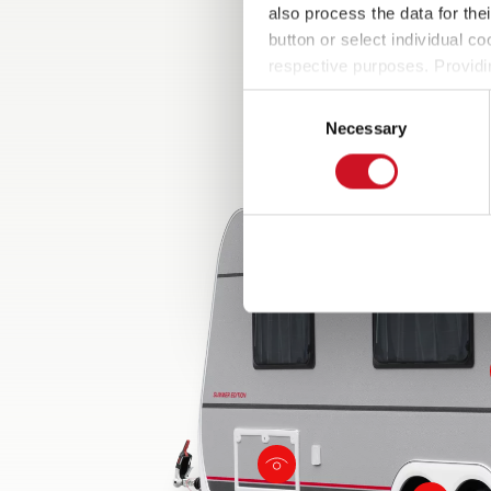
cali
also process the data for the
amor
button or select individual co
acop
respective purposes. Providi
anti
settings at any time as well a
auto
Consent
the website). You can find fur
Necessary
segu
Selection