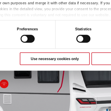
dad, los
conseguir una agradable
en chapa martelé Sunny
ir own purposes and merge it with other data if necessary. If you 
tiguadores, el
temperatura interior
Gray
okies in the detailed view, you provide your consent to the proces
lamiento
durante el viaje
ng this consent is voluntary and not required to use our website
deslizante y los frenos
s deselect or change them later (such as by using the fingerprint 
máticos (AAA) para una
ther information in our Privacy Policy.
Preferences
Statistics
ridad máxima
Use necessary cookies only