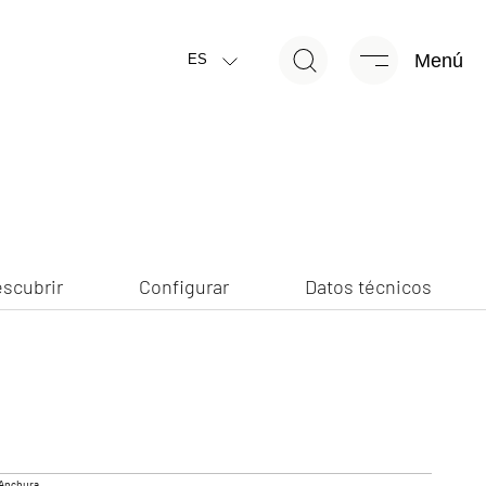
Menú
scubrir
Configurar
Datos técnicos
ES
NUEVO
scubrir
Configurar
Datos técnicos
R EDITION
CAMPER
Caravan
Anchura