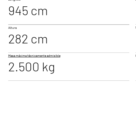
945 cm
490 EST
BEDUIN SCANDINAVIA
Altura
Caravan
282 cm
Masa máxima técnicamente admisible
2.500 kg
530 FSK
ethleffs – la mejor opción para disfrutar del caravani
l mundo de las caravanas Dethleffs – cinco gamas con
ones bien pensadas y amplio equipamiento. Tanto car
mo caravanas amplias para familias – en Dethleffs ten
ara sus vacaciones.