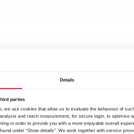
Details
or
Activar punt
hird parties
, we use cookies that allow us to evaluate the behaviour of such 
 analysis and reach measurement, for secure login, to optimise we
l gran
ar seguro y tranquilo
Calefacción de agua
Con estilo y siempre
ing in order to provide you with a more enjoyable overall experi
el chasis de primera
caliente de serie para
llamativa: paredes laterales
ound under “Show details”. We work together with service provid