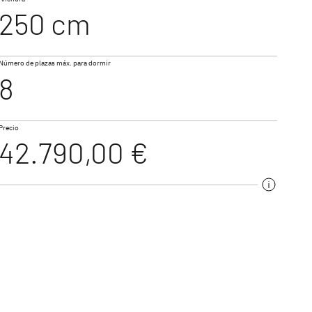
250 cm
500 QSK
Número de plazas máx. para dormir
8
Precio
42.790,00 €
540 QMK
ng
 un diseño moderno,
avanas compactas para
emos la caravana