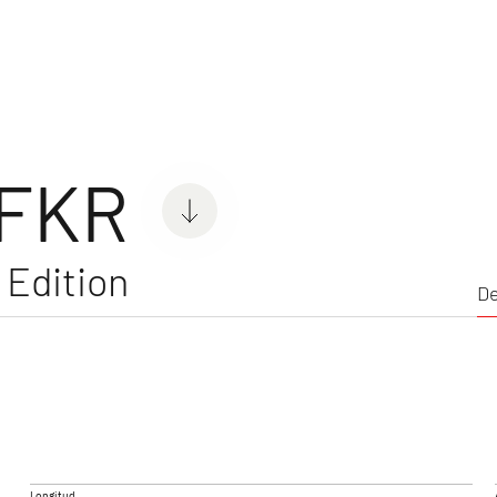
vanas
De
s
 FKR
Edition
De
C'GO & C'GO UP
SUMME
Caravan
Caravans
Longitud