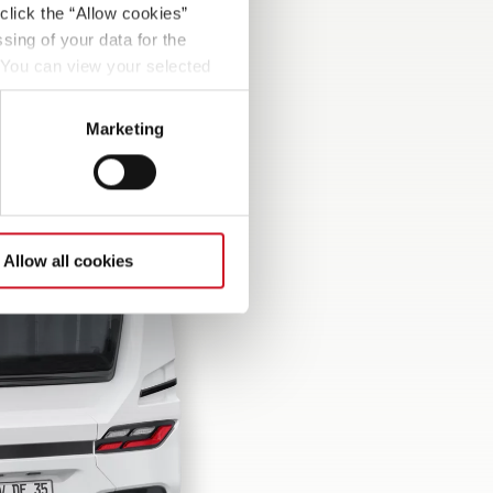
click the “Allow cookies”
sing of your data for the
. You can view your selected
button at the bottom left of
Marketing
Allow all cookies