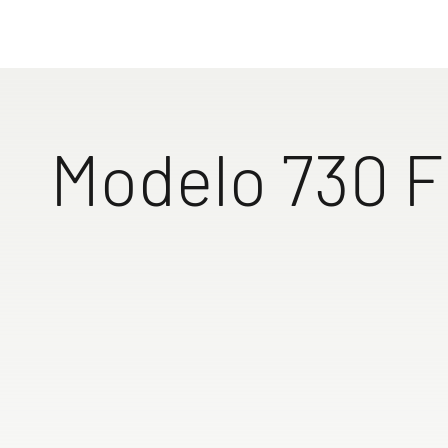
Experimenta
caravana, q
560 FMK
650 RQT
Ir a las 
Modelo 730 
Gran ventana trasera en
Gran salón rot
salón, de serie
trasera (conver
gran cama de 