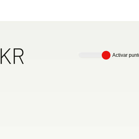
 la libertad y la comodidad en tus viajes – ¡disfruta d
ue se ajusta a tus necesidades!
730 FKR
caravanas
FKR
Activar punt
onda en
Frigorífico de 137 l incl.
División del espacio
Espacio bien a
tible en una
congelador de 15 l, de serie
mediante puertas
con un anchura 
230x155 cm)
correderas para obtener
con hasta 8 pla
zonas independientes
dormir