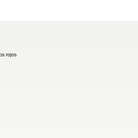
el caravaning con una
os rojos
provechado
de 2,50 m y
zas para