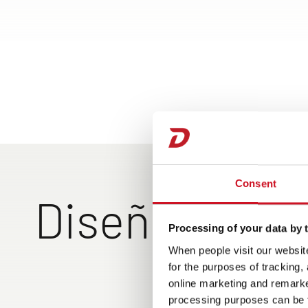
Consent
Diseño exteri
Processing of your data by t
When people visit our website
for the purposes of tracking,
Todo a mano gracias a
Viaj
online marketing and remarket
portón del garaje
con 
processing purposes can be f