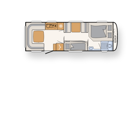
460 EL
470 FR
Servicio
NOMAD
Caravan
Dethleffs
Concesionarios
510 LE
530 DR
Caravanas D
Descubre e
distribuci
parejas co
perfecta p