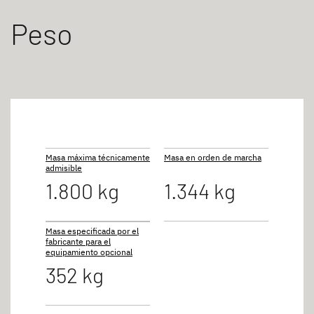
Peso
Masa máxima técnicamente
Masa en orden de marcha
admisible
1.800 kg
1.344 kg
Masa especificada por el
fabricante para el
equipamiento opcional
352 kg