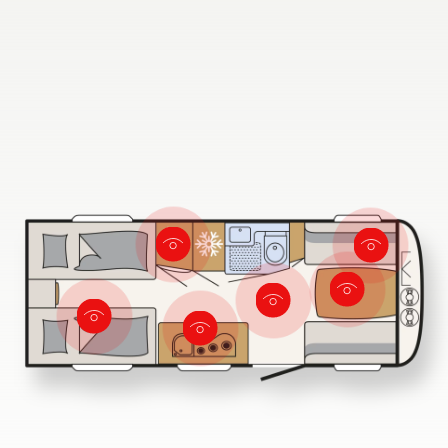
730 FKR
Búsqueda de concesionarios Dethleffs
Encuentra tu concesionario Dethleffs más cercano