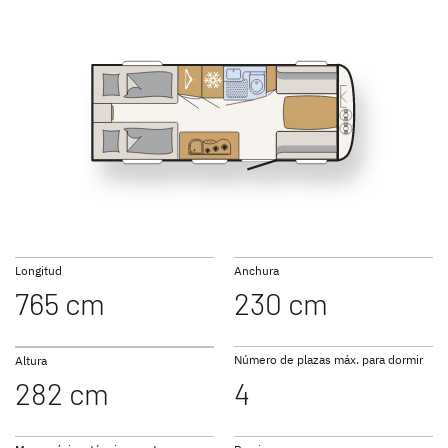
SUMMER EDITION
CAMPER
Caravans
Caravan
460 EL
470 FR
NOMAD
BEDUIN
490 EST
500 QSK
Caravan
SCANDINAVIA
Caravan
Longitud
Anchura
765 cm
230 cm
Número de plazas máx. para dormir
Altura
282 cm
4
Ir a las caravanas
510 LE
530 DR