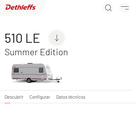
510 LE
Búsqueda de concesionarios
Descubrir
Configurar
Datos técnicos
Caravanas
510 LE
Summer Edition
C'JOY
C'GO & C'GO UP
Caravan
Caravan
Descubrir
Configurar
Datos técnicos
NUEVO